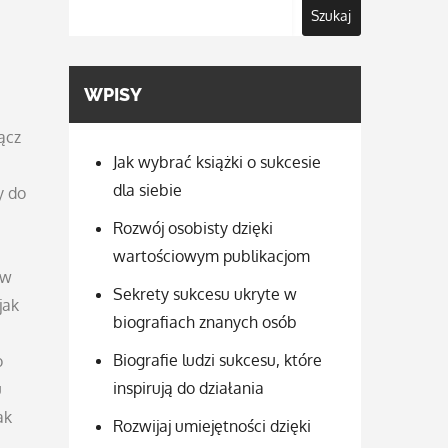
Szukaj
WPISY
ącz
Jak wybrać książki o sukcesie
dla siebie
y do
Rozwój osobisty dzięki
wartościowym publikacjom
 w
Sekrety sukcesu ukryte w
jak
biografiach znanych osób
Biografie ludzi sukcesu, które
o
inspirują do działania
u
ak
Rozwijaj umiejętności dzięki