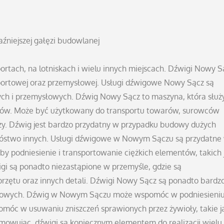
niejszej gałęzi budowlanej
rtach, na lotniskach i wielu innych miejscach. Dźwigi Nowy S
portowej oraz przemysłowej. Usługi dźwigowe Nowy Sącz są
nych i przemysłowych. Dźwig Nowy Sącz to maszyna, która służ
otów. Może być użytkowany do transportu towarów, surowców
czy. Dźwig jest bardzo przydatny w przypadku budowy dużych
mnóstwo innych. Usługi dźwigowe w Nowym Sączu są przydatne
y podniesienie i transportowanie ciężkich elementów, takich 
wigi są ponadto niezastąpione w przemyśle, gdzie są
rzętu oraz innych detali. Dźwigi Nowy Sącz są ponadto bardz
ogowych. Dźwig w Nowym Sączu może wspomóc w podniesieni
pomóc w usuwaniu zniszczeń sprawionych przez żywioły, takie j
mowując, dźwigi są koniecznym elementem do realizacji wielu