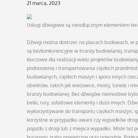
Posted
21 marca, 2023
on
Usługi dźwigowe są nieodłącznym elementem teraź
Dźwigi można dostrzec na placach budowach, w po
są bezkonkurencyjne w branży budowlanej, trans
kluczowe dla realizacji wielu projektów budowla
podnoszenia i transportowania ciężkich przedmi
budowlanych, ciężkich maszyn i sporo innych rze
obiektów, takich jak wieżowce, mosty, tunele i 
branży budowlanej. Bez dźwigów niemożliwe byłob
belki, rury, asfaltowe elementy i dużo innych. Dź
wykorzystywane do transportu ciężkich maszyn, sp
korzystne w przypadku awarii czy wypadków dr
pojazdu z drogi lub z miejsca wypadku. Może też 
huragany, trąby powietrzne oraz powodzie. Podsu