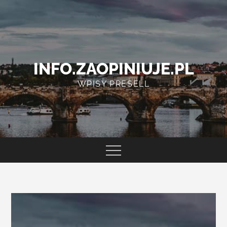
Skip
to
content
INFO.ZAOPINIUJE.PL
WPISY PRESELL