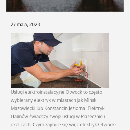
Posted
27 maja, 2023
on
Usługi elektroinstalacyjne Otwock to często
wybierany elektryk w miastach jak Mińsk
Mazowiecki lub Konstancin Jeziorna. Elektryk
Halinów świadczy swoje usługi w Piasecznie i
okolicach. Czym zajmuje się więc elektryk Otwock?