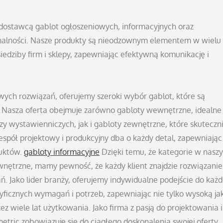
dostawcą gablot ogłoszeniowych, informacyjnych oraz
jonalności. Nasze produkty są nieodzownym elementem w wielu
 siedziby firm i sklepy, zapewniając efektywną komunikację i
ych rozwiązań, oferujemy szeroki wybór gablot, które są
 Nasza oferta obejmuje zarówno gabloty wewnętrzne, idealne
wystawienniczych, jak i gabloty zewnętrzne, które skuteczn
spół projektowy i produkcyjny dba o każdy detal, zapewniając
duktów.
gabloty informacyjne
Dzięki temu, że kategorie w nasz
wnętrzne, mamy pewność, że każdy klient znajdzie rozwiązanie
. Jako lider branży, oferujemy indywidualne podejście do każ
yficznych wymagań i potrzeb, zapewniając nie tylko wysoką ja
ez wiele lat użytkowania. Jako firma z pasją do projektowania i
tric zobowiązuje się do ciągłego doskonalenia swojej oferty,