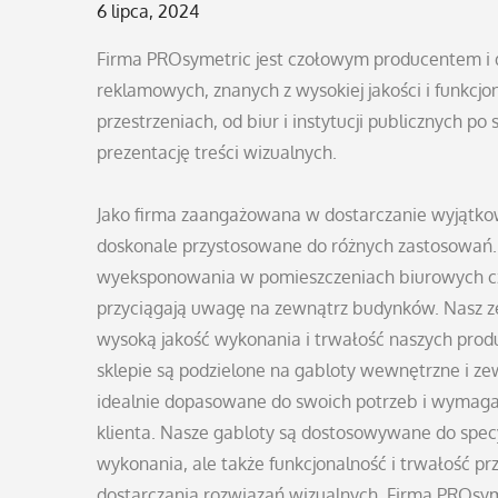
Posted
6 lipca, 2024
on
Firma PROsymetric jest czołowym producentem i 
reklamowych, znanych z wysokiej jakości i funkc
przestrzeniach, od biur i instytucji publicznych po
prezentację treści wizualnych.
Jako firma zaangażowana w dostarczanie wyjątkow
doskonale przystosowane do różnych zastosowań.
wyeksponowania w pomieszczeniach biurowych czy 
przyciągają uwagę na zewnątrz budynków. Nasz ze
wysoką jakość wykonania i trwałość naszych pro
sklepie są podzielone na gabloty wewnętrzne i ze
idealnie dopasowane do swoich potrzeb i wymagań
klienta. Nasze gabloty są dostosowywane do spec
wykonania, ale także funkcjonalność i trwałość prz
dostarczania rozwiązań wizualnych, Firma PROsyme