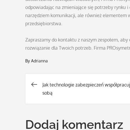
odpowiadając na zmieniające się potrzeby rynku i
narzędziem komunikacji, ale również elementem wz
przedsiębiorstwa.
Zapraszamy do kontaktu z naszym zespołem, aby do
rozwiązanie dla Twoich potrzeb. Firma PROsymetr
By
Adrianna
Jak technologie zabezpieczeń współpracuj
Nawigacja
sobą
wpisu
Dodaj komentarz