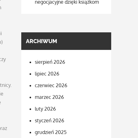
negocjacyjne dzięki książkom
h
i
ARCHIWUM
u)
czy
sierpień 2026
lipiec 2026
tnicy.
czerwiec 2026
ie
marzec 2026
e
luty 2026
styczeń 2026
oraz
grudzień 2025