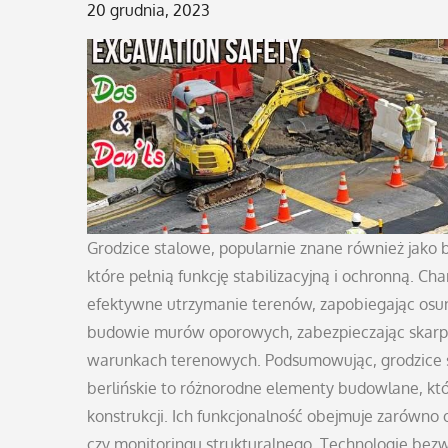
Posted
20 grudnia, 2023
on
Grodzice stalowe, popularnie znane również jako 
które pełnią funkcję stabilizacyjną i ochronną. Ch
efektywne utrzymanie terenów, zapobiegając osuni
budowie murów oporowych, zabezpieczając skarpy 
warunkach terenowych. Podsumowując, grodzice sta
berlińskie to różnorodne elementy budowlane, któ
konstrukcji. Ich funkcjonalność obejmuje zarówno 
czy monitoringu strukturalnego. Technologie be