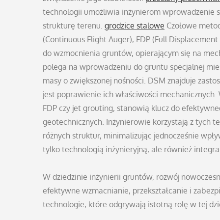
technologii umożliwia inżynierom wprowadzenie s
strukturę terenu.
grodzice stalowe
Czołowe metody
(Continuous Flight Auger), FDP (Full Displacement
do wzmocnienia gruntów, opierającym się na mec
polega na wprowadzeniu do gruntu specjalnej mies
masy o zwiększonej nośności. DSM znajduje zasto
jest poprawienie ich właściwości mechanicznych
FDP czy jet grouting, stanowią klucz do efektyw
geotechnicznych. Inżynierowie korzystają z tych t
różnych struktur, minimalizując jednocześnie wpł
tylko technologią inżynieryjną, ale również int
W dziedzinie inżynierii gruntów, rozwój nowocze
efektywne wzmacnianie, przekształcanie i zabezpi
technologie, które odgrywają istotną rolę w tej dzi