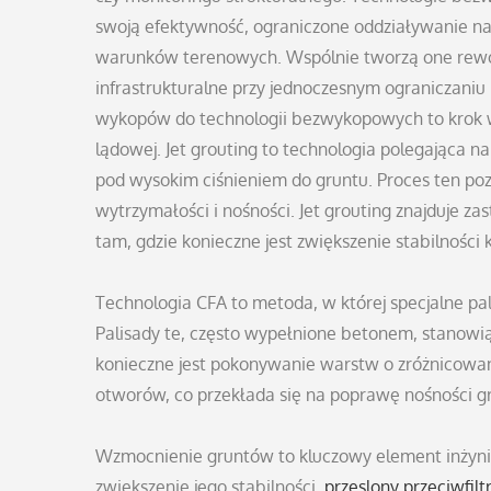
swoją efektywność, ograniczone oddziaływanie na
warunków terenowych. Wspólnie tworzą one rewol
infrastrukturalne przy jednoczesnym ograniczaniu
wykopów do technologii bezwykopowych to krok w
lądowej. Jet grouting to technologia polegająca n
pod wysokim ciśnieniem do gruntu. Proces ten po
wytrzymałości i nośności. Jet grouting znajduje
tam, gdzie konieczne jest zwiększenie stabilności k
Technologia CFA to metoda, w której specjalne p
Palisady te, często wypełnione betonem, stanowi
konieczne jest pokonywanie warstw o zróżnicowane
otworów, co przekłada się na poprawę nośności g
Wzmocnienie gruntów to kluczowy element inżynie
zwiększenie jego stabilności.
przeslony przeciwfilt