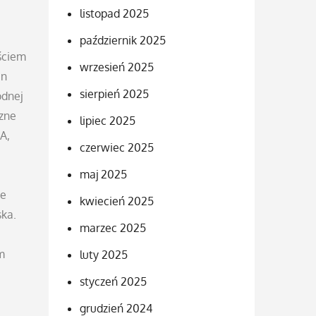
listopad 2025
październik 2025
jściem
wrzesień 2025
en
sierpień 2025
odnej
czne
lipiec 2025
A,
czerwiec 2025
maj 2025
ie
kwiecień 2025
ska.
marzec 2025
m
luty 2025
i
styczeń 2025
grudzień 2024