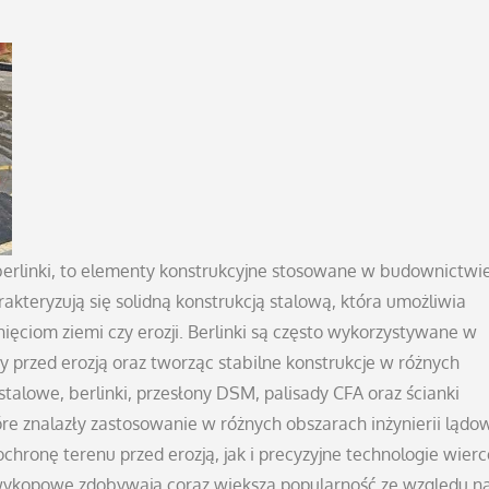
berlinki, to elementy konstrukcyjne stosowane w budownictwie
arakteryzują się solidną konstrukcją stalową, która umożliwia
ęciom ziemi czy erozji. Berlinki są często wykorzystywane w
przed erozją oraz tworząc stabilne konstrukcje w różnych
lowe, berlinki, przesłony DSM, palisady CFA oraz ścianki
re znalazły zastosowanie w różnych obszarach inżynierii lądow
ochronę terenu przed erozją, jak i precyzyjne technologie wier
zwykopowe zdobywają coraz większą popularność ze względu n