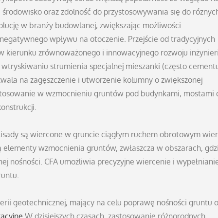
 środowisko oraz zdolność do przystosowywania się do różnyc
ucję w branży budowlanej, zwiększając możliwości
 negatywnego wpływu na otoczenie. Przejście od tradycyjnych
 kierunku zrównoważonego i innowacyjnego rozwoju inżynieri
a wtryskiwaniu strumienia specjalnej mieszanki (często cement
zwala na zagęszczenie i utworzenie kolumny o zwiększonej
 zastosowanie w wzmocnieniu gruntów pod budynkami, mostami 
onstrukcji.
alisady są wiercone w gruncie ciągłym ruchem obrotowym wier
ą elementy wzmocnienia gruntów, zwłaszcza w obszarach, gdz
j nośności. CFA umożliwia precyzyjne wiercenie i wypełniani
runtu.
rii geotechnicznej, mający na celu poprawę nośności gruntu 
racyjne
W dzisiejszych czasach, zastosowanie różnorodnych