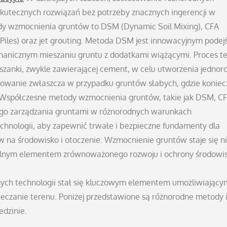
kutecznych rozwiązań bez potrzeby znacznych ingerencji w
 wzmocnienia gruntów to DSM (Dynamic Soil Mixing), CFA
 Piles) oraz jet grouting. Metoda DSM jest innowacyjnym pode
hanicznym mieszaniu gruntu z dodatkami wiążącymi. Proces t
zanki, zwykle zawierającej cement, w celu utworzenia jednor
sowanie zwłaszcza w przypadku gruntów słabych, gdzie konie
. Współczesne metody wzmocnienia gruntów, takie jak DSM, CF
nego zarządzania gruntami w różnorodnych warunkach
echnologii, aby zapewnić trwałe i bezpieczne fundamenty dla
yw na środowisko i otoczenie. Wzmocnienie gruntów staje się n
egralnym elementem zrównoważonego rozwoju i ochrony środowi
snych technologii stał się kluczowym elementem umożliwiający
eczanie terenu. Poniżej przedstawione są różnorodne metody 
edzinie.