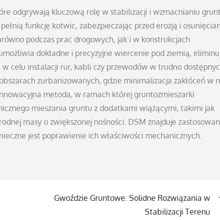
re odgrywają kluczową rolę w stabilizacji i wzmacnianiu grun
ełnią funkcję kotwic, zabezpieczając przed erozją i osunięcia
równo podczas prac drogowych, jak i w konstrukcjach
ożliwia dokładne i precyzyjne wiercenie pod ziemią, eliminu
w celu instalacji rur, kabli czy przewodów w trudno dostępny
 obszarach zurbanizowanych, gdzie minimalizacja zakłóceń w 
innowacyjna metoda, w ramach której gruntozmieszarki
cznego mieszania gruntu z dodatkami wiążącymi, takimi jak
rodnej masy o zwiększonej nośności. DSM znajduje zastosowan
nieczne jest poprawienie ich właściwości mechanicznych.
Gwoździe Gruntowe: Solidne Rozwiązania w
Stabilizacji Terenu