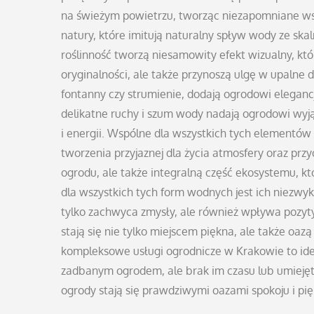
na świeżym powietrzu, tworząc niezapomniane w
natury, które imitują naturalny spływ wody ze skal
roślinność tworzą niesamowity efekt wizualny, któ
oryginalności, ale także przynoszą ulgę w upalne 
fontanny czy strumienie, dodają ogrodowi elegancji
delikatne ruchy i szum wody nadają ogrodowi wyją
i energii. Wspólne dla wszystkich tych elementów
tworzenia przyjaznej dla życia atmosfery oraz przy
ogrodu, ale także integralną część ekosystemu, k
dla wszystkich tych form wodnych jest ich niezwykł
tylko zachwyca zmysły, ale również wpływa pozyt
stają się nie tylko miejscem piękna, ale także o
kompleksowe usługi ogrodnicze w Krakowie to ide
zadbanym ogrodem, ale brak im czasu lub umiejęt
ogrody stają się prawdziwymi oazami spokoju i pię