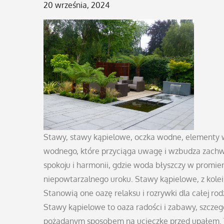
Posted
20 września, 2024
on
Stawy, stawy kąpielowe, oczka wodne, elementy 
wodnego, które przyciąga uwagę i wzbudza zachw
spokoju i harmonii, gdzie woda błyszczy w promien
niepowtarzalnego uroku. Stawy kąpielowe, z kolei, 
Stanowią one oazę relaksu i rozrywki dla całej ro
Stawy kąpielowe to oaza radości i zabawy, szczegól
pożądanym sposobem na ucieczkę przed upałem. To