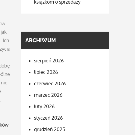
książkom o sprzedaży
owi
 jak
ARCHIWUM
. Ich
życia
sierpień 2026
zdobę
lipiec 2026
pólne
 nie
czerwiec 2026
y
marzec 2026
,
luty 2026
styczeń 2026
aków
grudzień 2025