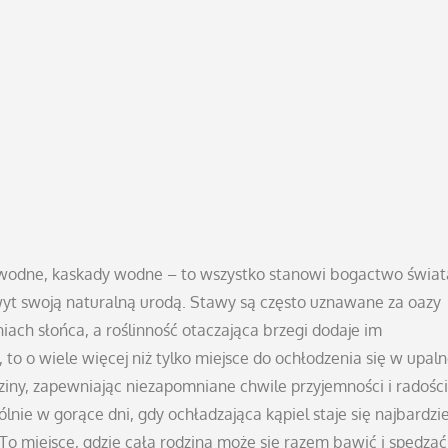
wodne, kaskady wodne – to wszystko stanowi bogactwo świat
yt swoją naturalną urodą. Stawy są często uznawane za oazy
iach słońca, a roślinność otaczająca brzegi dodaje im
to o wiele więcej niż tylko miejsce do ochłodzenia się w upaln
dziny, zapewniając niezapomniane chwile przyjemności i radości
nie w gorące dni, gdy ochładzająca kąpiel staje się najbardzie
 miejsce, gdzie cała rodzina może się razem bawić i spędzać