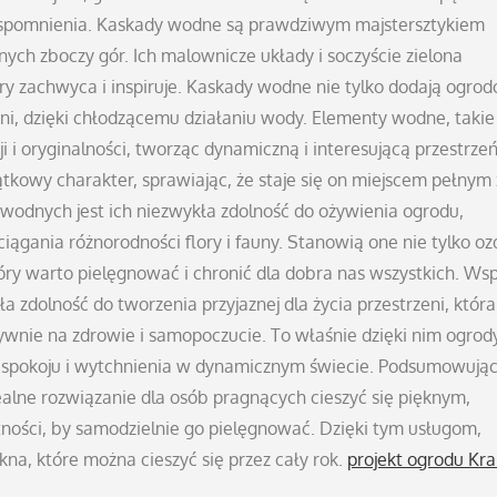
spomnienia. Kaskady wodne są prawdziwym majstersztykiem
nych zboczy gór. Ich malownicze układy i soczyście zielona
ry zachwyca i inspiruje. Kaskady wodne nie tylko dodają ogrod
dni, dzięki chłodzącemu działaniu wody. Elementy wodne, takie
 i oryginalności, tworząc dynamiczną i interesującą przestrzeń
tkowy charakter, sprawiając, że staje się on miejscem pełnym 
 wodnych jest ich niezwykła zdolność do ożywienia ogrodu,
ciągania różnorodności flory i fauny. Stanowią one nie tylko o
tóry warto pielęgnować i chronić dla dobra nas wszystkich. Ws
a zdolność do tworzenia przyjaznej dla życia przestrzeni, która
ywnie na zdrowie i samopoczucie. To właśnie dzięki nim ogrod
azą spokoju i wytchnienia w dynamicznym świecie. Podsumowując
alne rozwiązanie dla osób pragnących cieszyć się pięknym,
ności, by samodzielnie go pielęgnować. Dzięki tym usługom,
kna, które można cieszyć się przez cały rok.
projekt ogrodu Kr