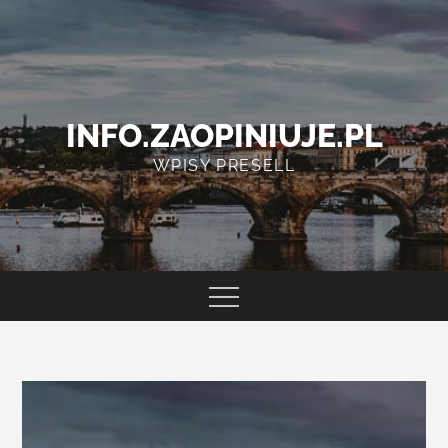
Skip
to
content
INFO.ZAOPINIUJE.PL
WPISY PRESELL