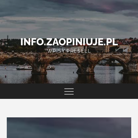
Skip
to
content
INFO.ZAOPINIUJE.PL
WPISY PRESELL