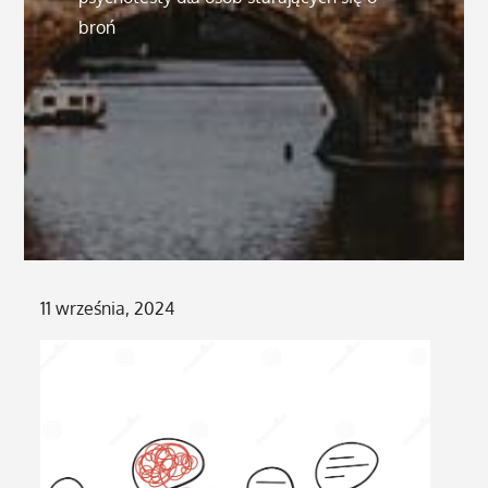
broń
Posted
11 września, 2024
on