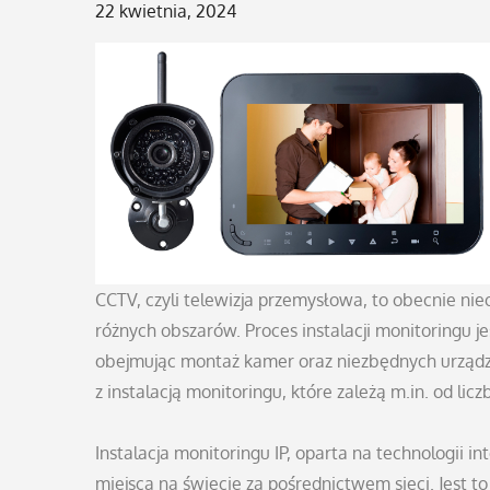
Posted
22 kwietnia, 2024
on
CCTV, czyli telewizja przemysłowa, to obecnie n
różnych obszarów. Proces instalacji monitoringu 
obejmując montaż kamer oraz niezbędnych urządze
z instalacją monitoringu, które zależą m.in. od lic
Instalacja monitoringu IP, oparta na technologii 
miejsca na świecie za pośrednictwem sieci. Jest t