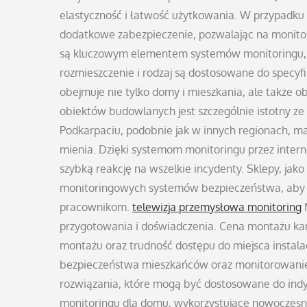
elastyczność i łatwość użytkowania. W przypadku
dodatkowe zabezpieczenie, pozwalając na monitor
są kluczowym elementem systemów monitoringu, r
rozmieszczenie i rodzaj są dostosowane do specyf
obejmuje nie tylko domy i mieszkania, ale także 
obiektów budowlanych jest szczególnie istotny z
Podkarpaciu, podobnie jak w innych regionach, m
mienia. Dzięki systemom monitoringu przez inter
szybką reakcję na wszelkie incydenty. Sklepy, jako
monitoringowych systemów bezpieczeństwa, aby z
pracownikom.
telewizja przemysłowa monitoring
M
przygotowania i doświadczenia. Cena montażu kame
montażu oraz trudność dostępu do miejsca instal
bezpieczeństwa mieszkańców oraz monitorowanie 
rozwiązania, które mogą być dostosowane do ind
monitoringu dla domu, wykorzystujące nowoczesn