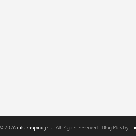
 © 2026
info.zaopiniuje.pl
. All Rights Reserved | Blog Plus by
Th