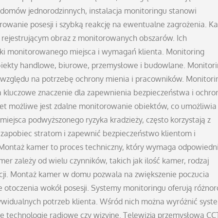
 domów jednorodzinnych, instalacja monitoringu stanowi
owanie posesji i szybką reakcję na ewentualne zagrożenia. K
ejestrującym obraz z monitorowanych obszarów. Ich
iki monitorowanego miejsca i wymagań klienta. Monitoring
obiekty handlowe, biurowe, przemysłowe i budowlane. Monitor
e względu na potrzebę ochrony mienia i pracowników. Monitori
a kluczowe znaczenie dla zapewnienia bezpieczeństwa i ochro
net możliwe jest zdalne monitorowanie obiektów, co umożliwia
 miejsca podwyższonego ryzyka kradzieży, często korzystają z
apobiec stratom i zapewnić bezpieczeństwo klientom i
ontaż kamer to proces techniczny, który wymaga odpowiedn
r zależy od wielu czynników, takich jak ilość kamer, rodzaj
acji. Montaż kamer w domu pozwala na zwiększenie poczucia
otoczenia wokół posesji. Systemy monitoringu oferują różno
ywidualnych potrzeb klienta. Wśród nich można wyróżnić syst
e technologie radiowe czy wizyjne. Telewizja przemysłowa CC