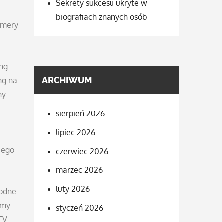
Sekrety sukcesu ukryte w
biografiach znanych osób
amery
ing
ARCHIWUM
ng na
ny
sierpień 2026
lipiec 2026
iego
czerwiec 2026
marzec 2026
luty 2026
rodne
emy
styczeń 2026
TV