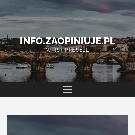
Skip
to
content
INFO.ZAOPINIUJE.PL
WPISY PRESELL