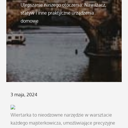
Ulepszanie naszego otoczenia: Nawilżacz,
statyw i inne praktyczne urządzenia
domowe
Posted
3 maja, 2024
on
Wiertarka to nieodzowne narzędzie w warsztacie
każdego majsterkowicza, umożliwiające precyzyjne