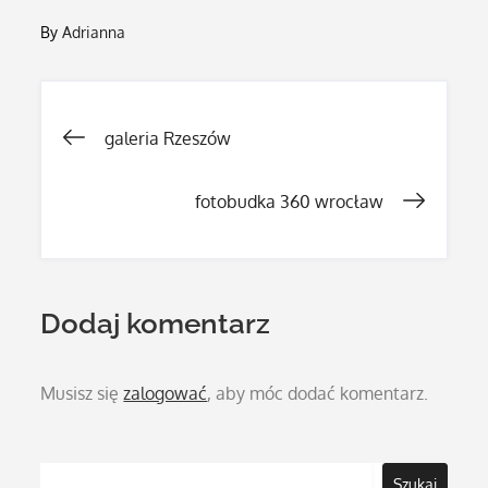
By
Adrianna
Nawigacja
galeria Rzeszów
wpisu
fotobudka 360 wrocław
Dodaj komentarz
Musisz się
zalogować
, aby móc dodać komentarz.
Szukaj