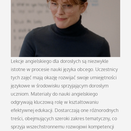
Lekcje angielskiego dla dorosłych są niezwykle
istotne w procesie nauki języka obcego. Uczestnicy
tych zajęć mają okazję rozwijać swoje umiejętności
językowe w środowisku sprzyjającym dorosłym
uczniom. Materiały do nauki angielskiego
odgrywają kluczową rolę w kształtowaniu
efektywnej edukacji. Dostarczają one różnorodnych
treści, obejmujących szeroki zakres tematyczny, co
sprzyja wszechstronnemu rozwojowi kompetencji