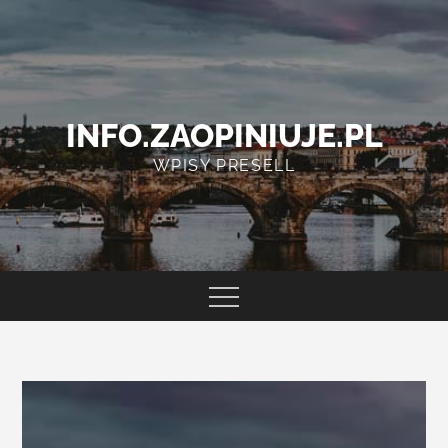
Skip
to
content
INFO.ZAOPINIUJE.PL
WPISY PRESELL