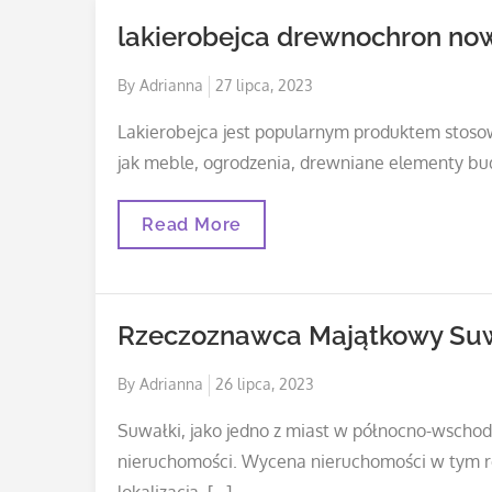
lakierobejca drewnochron no
Posted
By
Adrianna
27 lipca, 2023
on
Lakierobejca jest popularnym produktem stoso
jak meble, ogrodzenia, drewniane elementy bud
Lakierobejca
Read More
Drewnochron
Nowy
Sącz
Rzeczoznawca Majątkowy Suw
Posted
By
Adrianna
26 lipca, 2023
on
Suwałki, jako jedno z miast w północno-wschod
nieruchomości. Wycena nieruchomości w tym re
lokalizacja, […]