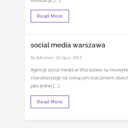
Rzeczoznawca
Read More
Majątkowy
Suwałki
social media warszawa
Posted
By
Adrianna
25 lipca, 2023
on
Agencje social media w Warszawie są niezwykl
charakteryzuje się rosnącym znaczeniem obec
jako jednej […]
Social
Read More
Media
Warszawa