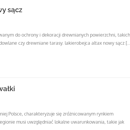
wy sącz
wanym do ochrony i dekoracji drewnianych powierzchni, takic
owlane czy drewniane tarasy. lakierobejca altax nowy sącz […
ałki
niej Polsce, charakteryzuje się zróżnicowanym rynkiem
gionie musi uwzględniać lokalne uwarunkowania, takie jak