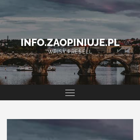
Skip
to
content
INFO.ZAOPINIUJE.PL
WPISY PRESELL