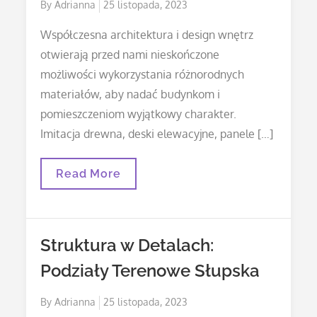
Posted
By
Adrianna
25 listopada, 2023
on
Współczesna architektura i design wnętrz
otwierają przed nami nieskończone
możliwości wykorzystania różnorodnych
materiałów, aby nadać budynkom i
pomieszczeniom wyjątkowy charakter.
Imitacja drewna, deski elewacyjne, panele […]
Elementy
Read More
Spa
W
Ogrodzie:
Hot
Tube,
Struktura w Detalach:
Jacuzzi
I
Podziały Terenowe Słupska
Balia
Ogródowa
Jako
Posted
By
Adrianna
25 listopada, 2023
Oaza