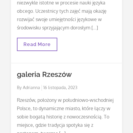
niezwykle istotne w procesie nauki języka
obcego. Uczestnicy tych zajęć mają okazję
rozwijać swoje umiejętności językowe w
środowisku sprzyjającym dorosłym […]
Wyższy
Read More
Poziom
Średniozaawansowany
W
Angielskim:
Eksploracja
galeria Rzeszów
Złożonych
Struktur
Językowych
Posted
By
Adrianna
16 listopada, 2023
on
Rzeszów, położony w południowo-wschodniej
Polsce, to dynamiczne miasto, które łączy w
sobie bogatą historię z nowoczesnością. To
miejsce, gdzie tradycja spotyka się z