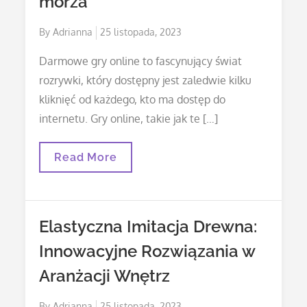
morza
Posted
By
Adrianna
25 listopada, 2023
on
Darmowe gry online to fascynujący świat
rozrywki, który dostępny jest zaledwie kilku
kliknięć od każdego, kto ma dostęp do
internetu. Gry online, takie jak te […]
Darmowe
Read More
Gry
Online
–
Skarby
Morza
Elastyczna Imitacja Drewna:
Innowacyjne Rozwiązania w
Aranżacji Wnętrz
Posted
By
Adrianna
25 listopada, 2023