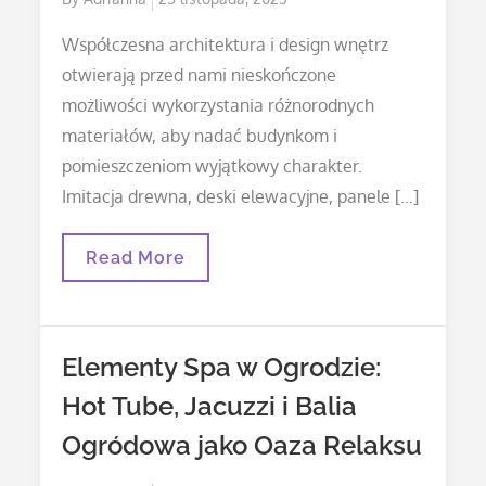
on
Współczesna architektura i design wnętrz
otwierają przed nami nieskończone
możliwości wykorzystania różnorodnych
materiałów, aby nadać budynkom i
pomieszczeniom wyjątkowy charakter.
Imitacja drewna, deski elewacyjne, panele […]
Elastyczna
Read More
Imitacja
Drewna:
Innowacyjne
Rozwiązania
W
Elementy Spa w Ogrodzie:
Aranżacji
Wnętrz
Hot Tube, Jacuzzi i Balia
Ogródowa jako Oaza Relaksu