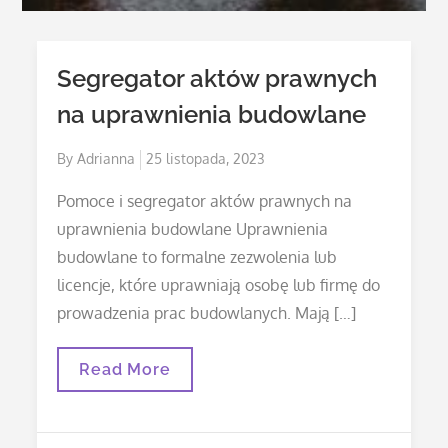
Segregator aktów prawnych
na uprawnienia budowlane
Posted
By
Adrianna
25 listopada, 2023
on
Pomoce i segregator aktów prawnych na
uprawnienia budowlane Uprawnienia
budowlane to formalne zezwolenia lub
licencje, które uprawniają osobę lub firmę do
prowadzenia prac budowlanych. Mają […]
Segregator
Read More
Aktów
Prawnych
Na
Uprawnienia