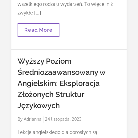
wszelkiego rodzaju wydarzeń. To więcej niż
zwykłe […]
Fotobudka
Read More
360
Wrocław
Wyższy Poziom
Średniozaawansowany w
Angielskim: Eksploracja
Złożonych Struktur
Językowych
Posted
By
Adrianna
24 listopada, 2023
on
Lekcje angielskiego dla dorosłych są