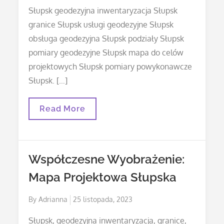
Relaksu
on
Słupsk geodezyjna inwentaryzacja Słupsk
granice Słupsk usługi geodezyjne Słupsk
obsługa geodezyjna Słupsk podziały Słupsk
pomiary geodezyjne Słupsk mapa do celów
projektowych Słupsk pomiary powykonawcze
Słupsk. […]
Struktura
Read More
W
Detalach:
Podziały
Terenowe
Słupska
Współczesne Wyobrażenie:
Mapa Projektowa Słupska
Posted
By
Adrianna
25 listopada, 2023
on
Słupsk, geodezyjna inwentaryzacja, granice,