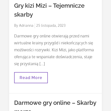
Budowlane
Gry kizi Mizi – Tejemnicze
skarby
Posted
By
Adrianna
25 listopada, 2023
on
Darmowe gry online otwierają przed nami
wirtualne krainy przygód i niekończących się
możliwości rozrywki. Kizi Mizi, jako platforma
oferująca te wspaniałe doświadczenia, staje
się przystanią […]
Gry
Read More
Kizi
Mizi
–
Tejemnicze
Skarby
Darmowe gry online – Skarby