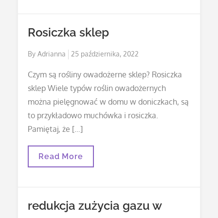
Rosiczka sklep
Posted
By
Adrianna
25 października, 2022
on
Czym są rośliny owadożerne sklep? Rosiczka
sklep Wiele typów roślin owadożernych
można pielęgnować w domu w doniczkach, są
to przykładowo muchówka i rosiczka.
Pamiętaj, że […]
Rosiczka
Read More
Sklep
redukcja zużycia gazu w