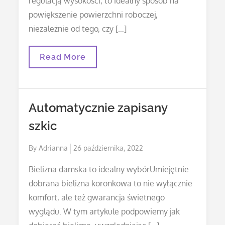
regulacją wysokości, to idealny sposób na
powiększenie powierzchni roboczej,
niezależnie od tego, czy […]
Kupno
Read More
Biurka
Do
Pracy
Automatycznie zapisany
szkic
Posted
By
Adrianna
26 października, 2022
on
Bielizna damska to idealny wybórUmiejętnie
dobrana bielizna koronkowa to nie wyłącznie
komfort, ale też gwarancja świetnego
wyglądu. W tym artykule podpowiemy jak