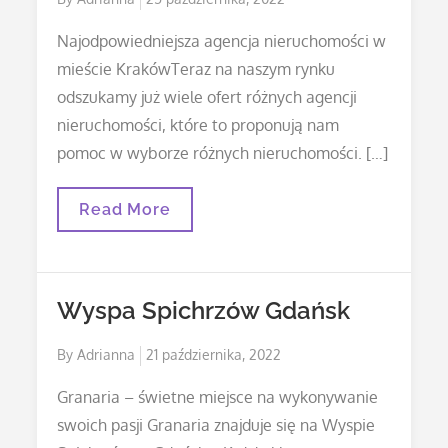
on
Najodpowiedniejsza agencja nieruchomości w
mieście KrakówTeraz na naszym rynku
odszukamy już wiele ofert różnych agencji
nieruchomości, które to proponują nam
pomoc w wyborze różnych nieruchomości. […]
Agencja
Read More
Nieruchomości
–
Kraków.
Wyspa Spichrzów Gdańsk
Posted
By
Adrianna
21 października, 2022
on
Granaria – świetne miejsce na wykonywanie
swoich pasji Granaria znajduje się na Wyspie