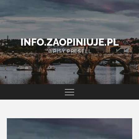
Skip
to
content
INFO.ZAOPINIUJE.PL
WPISY PRESELL