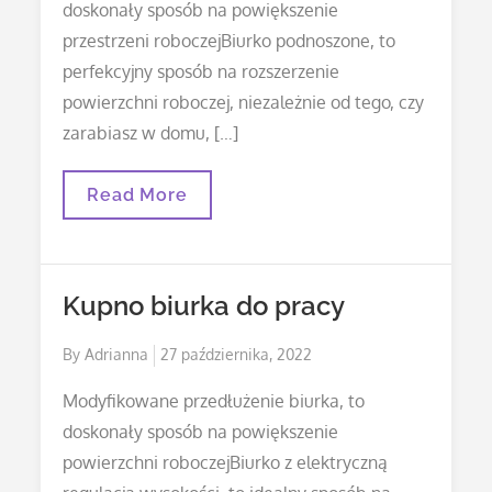
doskonały sposób na powiększenie
przestrzeni roboczejBiurko podnoszone, to
perfekcyjny sposób na rozszerzenie
powierzchni roboczej, niezależnie od tego, czy
zarabiasz w domu, […]
Kupno
Read More
Biurka
Do
Pracy
Kupno biurka do pracy
Posted
By
Adrianna
27 października, 2022
on
Modyfikowane przedłużenie biurka, to
doskonały sposób na powiększenie
powierzchni roboczejBiurko z elektryczną