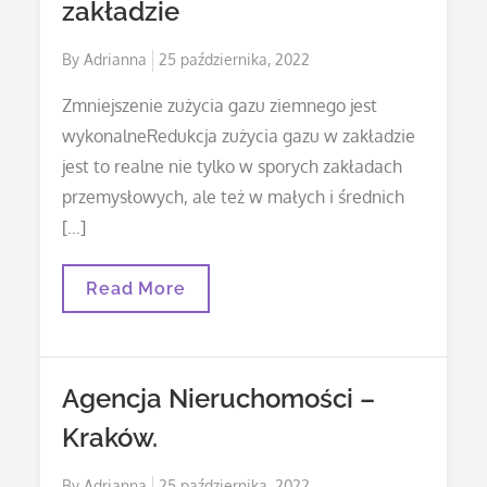
zakładzie
Posted
By
Adrianna
25 października, 2022
on
Zmniejszenie zużycia gazu ziemnego jest
wykonalneRedukcja zużycia gazu w zakładzie
jest to realne nie tylko w sporych zakładach
przemysłowych, ale też w małych i średnich
[…]
Redukcja
Read More
Zużycia
Gazu
W
Zakładzie
Agencja Nieruchomości –
Kraków.
Posted
By
Adrianna
25 października, 2022