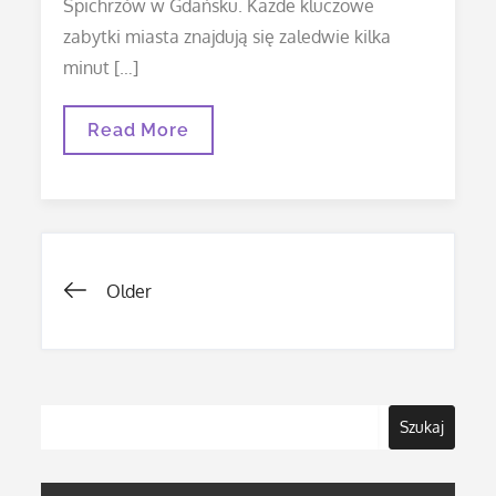
Spichrzów w Gdańsku. Każde kluczowe
zabytki miasta znajdują się zaledwie kilka
minut […]
Wyspa
Read More
Spichrzów
Gdańsk
Nawigacja
Older
po
wpisach
Szukaj