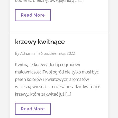
dobierać bieliznę, uwzględniając […]
Automatycznie
Read More
Zapisany
Szkic
krzewy kwitnące
Posted
By
Adrianna
26 października, 2022
on
Kwitnące krzewy dodają ogrodowi
malowniczościTwój ogród nie tylko musi być
pełen kolorów i kwiatowych aromatów
wczesną wiosną – możesz posadzić kwitnące
krzewy, które zakwitać już […]
Krzewy
Read More
Kwitnące