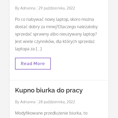
Posted
By
Adrianna
29 października, 2022
on
Po co nabywać nowy laptop, skoro można
dostać dobry za mniej?Dlaczego należałoby
sprzedać sprawny albo nieużywany laptop?
Jest wiele czynników, dla których sprzedaż
laptopa za […]
Laptopy
Read More
Używane
Kupno biurka do pracy
Posted
By
Adrianna
28 października, 2022
on
Modyfikowane przedłużenie biurka, to