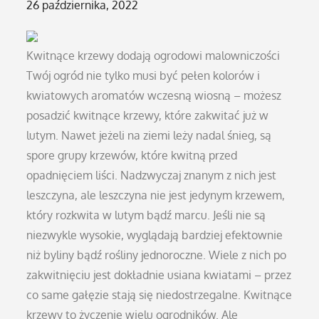
Posted
26 października, 2022
on
Kwitnące krzewy dodają ogrodowi malowniczości
Twój ogród nie tylko musi być pełen kolorów i
kwiatowych aromatów wczesną wiosną – możesz
posadzić kwitnące krzewy, które zakwitać już w
lutym. Nawet jeżeli na ziemi leży nadal śnieg, są
spore grupy krzewów, które kwitną przed
opadnięciem liści. Nadzwyczaj znanym z nich jest
leszczyna, ale leszczyna nie jest jedynym krzewem,
który rozkwita w lutym bądź marcu. Jeśli nie są
niezwykle wysokie, wyglądają bardziej efektownie
niż byliny bądź rośliny jednoroczne. Wiele z nich po
zakwitnięciu jest dokładnie usiana kwiatami – przez
co same gałęzie stają się niedostrzegalne. Kwitnące
krzewy to życzenie wielu ogrodników. Ale