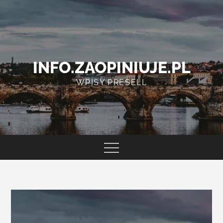
Skip
to
content
INFO.ZAOPINIUJE.PL
WPISY PRESELL