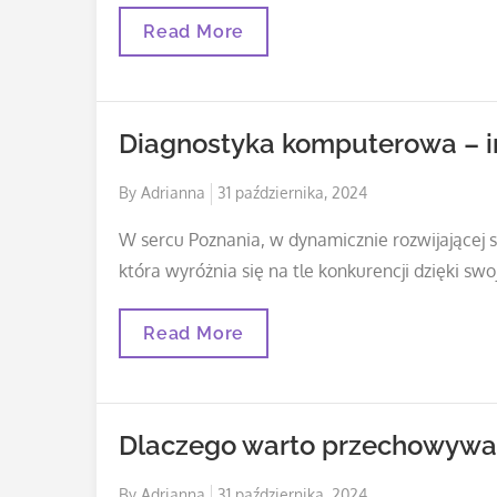
Serwis
Read More
Opon
–
Co
Warto
Wiedzieć
Diagnostyka komputerowa – 
Przed
Sezonem?
Posted
By
Adrianna
31 października, 2024
on
W sercu Poznania, w dynamicznie rozwijającej s
która wyróżnia się na tle konkurencji dzięki sw
Diagnostyka
Read More
Komputerowa
–
Innowacyjna
Metoda
Naprawy
Dlaczego warto przechowywać
Posted
By
Adrianna
31 października, 2024