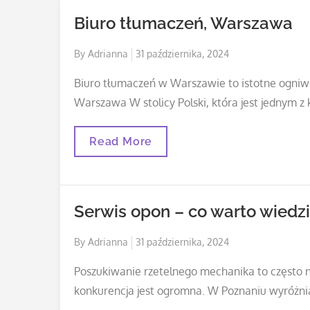
Biuro tłumaczeń, Warszawa
Posted
By
Adrianna
31 października, 2024
on
Biuro tłumaczeń w Warszawie to istotne ogniwo
Warszawa W stolicy Polski, która jest jednym 
Biuro
Read More
Tłumaczeń,
Warszawa
Serwis opon – co warto wiedz
Posted
By
Adrianna
31 października, 2024
on
Poszukiwanie rzetelnego mechanika to często n
konkurencja jest ogromna. W Poznaniu wyróżnia