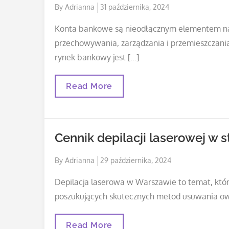
Posted
By
Adrianna
31 października, 2024
on
Konta bankowe są nieodłącznym elementem nas
przechowywania, zarządzania i przemieszczania
rynek bankowy jest […]
Jak
Read More
Otworzyć
Konto
Firmowe
Online?
Cennik depilacji laserowej w s
Posted
By
Adrianna
29 października, 2024
on
Depilacja laserowa w Warszawie to temat, któ
poszukujących skutecznych metod usuwania owł
Cennik
Read More