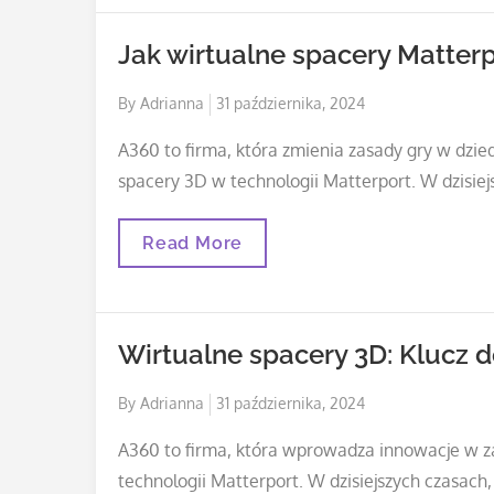
Interaktywnych
Doświadczeń
Jak wirtualne spacery Matterp
Klientów
Posted
By
Adrianna
31 października, 2024
on
A360 to firma, która zmienia zasady gry w dzie
spacery 3D w technologii Matterport. W dzisiejs
Jak
Read More
Wirtualne
Spacery
Matterport
Zmieniają
Sposób
Wirtualne spacery 3D: Klucz 
Prezentacji
Firm
Posted
By
Adrianna
31 października, 2024
on
A360 to firma, która wprowadza innowacje w za
technologii Matterport. W dzisiejszych czasach,