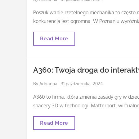
on
Poszukiwanie rzetelnego mechanika to często n
konkurencja jest ogromna. W Poznaniu wyróżnia
Dlaczego
Read More
Warto
Przechowywać
Opony
W
Profesjonalnym
A360: Twoja droga do intera
Serwisie?
Posted
By
Adrianna
31 października, 2024
on
A360 to firma, która zmienia zasady gry w dzie
spacery 3D w technologii Matterport. wirtualne
A360:
Read More
Twoja
Droga
Do