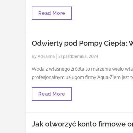
Wirtualne
Read More
Spacery
3D:
Klucz
Do
Sukcesu
Odwierty pod Pompy Ciepła: 
Twojego
Biznesu
Posted
By
Adrianna
31 października, 2024
on
Woda z własnego źródła to marzenie wielu właś
profesjonalnym usługom firmy Aqua-Ziem jest t
Odwierty
Read More
Pod
Pompy
Ciepła:
Wydajne
I
Jak otworzyć konto firmowe o
Ekologiczne
Ogrzewanie