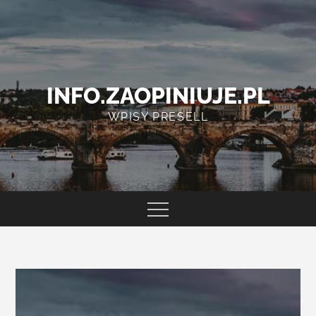
Skip
to
content
INFO.ZAOPINIUJE.PL
WPISY PRESELL