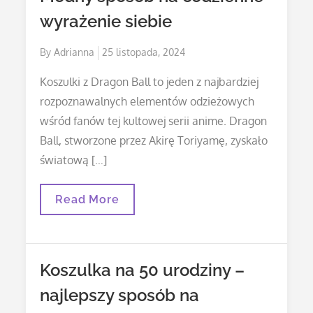
Pasji
wyrażenie siebie
Do
Rolnictwa
Posted
By
Adrianna
25 listopada, 2024
on
Koszulki z Dragon Ball to jeden z najbardziej
rozpoznawalnych elementów odzieżowych
wśród fanów tej kultowej serii anime. Dragon
Ball, stworzone przez Akirę Toriyamę, zyskało
światową […]
Koszulki
Read More
Z
Dragon
Ball
–
Modny
Koszulka na 50 urodziny –
Sposób
Na
najlepszy sposób na
Codzienne
Wyrażenie