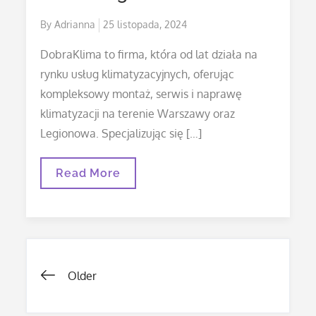
Posted
By
Adrianna
25 listopada, 2024
on
DobraKlima to firma, która od lat działa na
rynku usług klimatyzacyjnych, oferując
kompleksowy montaż, serwis i naprawę
klimatyzacji na terenie Warszawy oraz
Legionowa. Specjalizując się […]
DobraKlima
Read More
–
Rozwiązania
Klimatyzacyjne
Dla
Domów
I
Firm
Nawigacja
W
Older
Legionowie