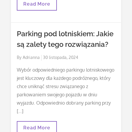
Awaryjne
Read More
Otwieranie
Samochodów
–
Jak
Działa
Parking pod lotniskiem: Jakie
Nasza
Usługa
są zalety tego rozwiązania?
Posted
By
Adrianna
30 listopada, 2024
on
Wybór odpowiedniego parkingu lotniskowego
jest kluczowy dla każdego podróżnego, który
chce uniknąć stresu związanego z
parkowaniem swojego pojazdu w dniu
wyjazdu. Odpowiednio dobrany parking przy
[…]
Parking
Read More