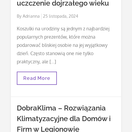
uczczenie dojrzałego wieku
Siebie
Posted
By
Adrianna
25 listopada, 2024
on
Koszulki na urodziny są jednym z najbardziej
popularnych prezentów, które można
podarować bliskiej osobie na jej wyjątkowy
dzień. Często stanowią one nie tylko
praktyczny, ale […]
Koszulka
Read More
Na
50
Urodziny
–
Najlepszy
DobraKlima – Rozwiązania
Sposób
Na
Klimatyzacyjne dla Domów i
Uczczenie
Dojrzałego
Firm w Legionowie
Wieku