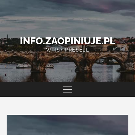
Skip
to
content
INFO.ZAOPINIUJE.PL
WPISY PRESELL