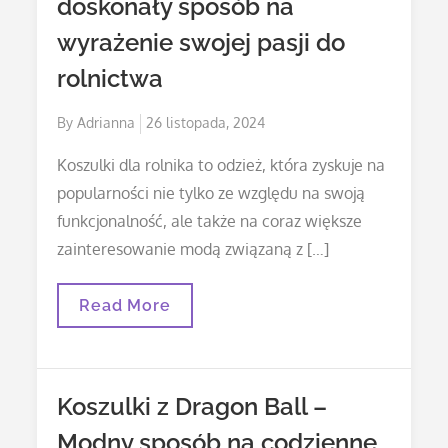
doskonały sposób na
Jednym
Wzorze
wyrażenie swojej pasji do
rolnictwa
Posted
By
Adrianna
26 listopada, 2024
on
Koszulki dla rolnika to odzież, która zyskuje na
popularności nie tylko ze względu na swoją
funkcjonalność, ale także na coraz większe
zainteresowanie modą związaną z […]
Koszulki
Read More
Dla
Rolników
–
Doskonały
Sposób
Koszulki z Dragon Ball –
Na
Wyrażenie
Modny sposób na codzienne
Swojej