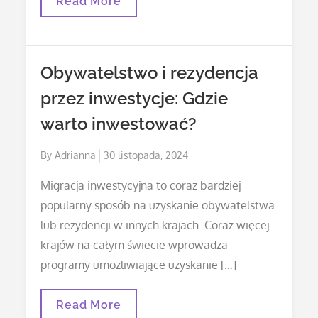
Czajnik
Read More
Elektryczny
Z
Regulacją
Temperatury
–
Obywatelstwo i rezydencja
Idealne
Rozwiązanie
przez inwestycje: Gdzie
Dla
Miłośników
warto inwestować?
Herbaty
Posted
By
Adrianna
30 listopada, 2024
on
Migracja inwestycyjna to coraz bardziej
popularny sposób na uzyskanie obywatelstwa
lub rezydencji w innych krajach. Coraz więcej
krajów na całym świecie wprowadza
programy umożliwiające uzyskanie […]
Obywatelstwo
Read More
I