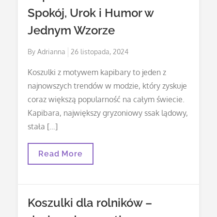
Spokój, Urok i Humor w
Jednym Wzorze
Posted
By
Adrianna
26 listopada, 2024
on
Koszulki z motywem kapibary to jeden z
najnowszych trendów w modzie, który zyskuje
coraz większą popularność na całym świecie.
Kapibara, największy gryzoniowy ssak lądowy,
stała […]
Kapibara
Read More
Na
Koszulce:
Spokój,
Urok
I
Koszulki dla rolników –
Humor
W