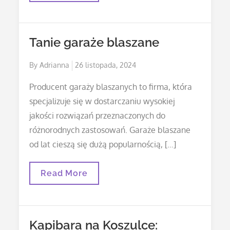
Rezydencja
Przez
Inwestycje:
Gdzie
Tanie garaże blaszane
Warto
Inwestować?
Posted
By
Adrianna
26 listopada, 2024
on
Producent garaży blaszanych to firma, która
specjalizuje się w dostarczaniu wysokiej
jakości rozwiązań przeznaczonych do
różnorodnych zastosowań. Garaże blaszane
od lat cieszą się dużą popularnością, […]
Tanie
Read More
Garaże
Blaszane
Kapibara na Koszulce: