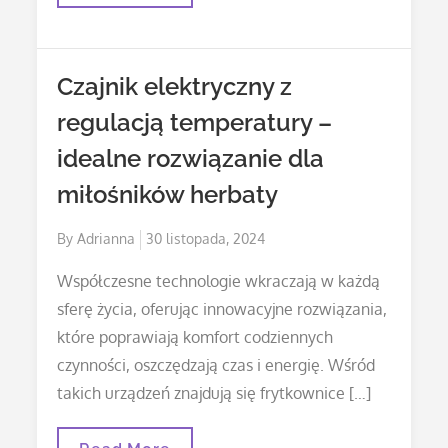
Pod
Lotniskiem:
Jakie
Są
Zalety
Czajnik elektryczny z
Tego
Rozwiązania?
regulacją temperatury –
idealne rozwiązanie dla
miłośników herbaty
Posted
By
Adrianna
30 listopada, 2024
on
Współczesne technologie wkraczają w każdą
sferę życia, oferując innowacyjne rozwiązania,
które poprawiają komfort codziennych
czynności, oszczędzają czas i energię. Wśród
takich urządzeń znajdują się frytkownice […]