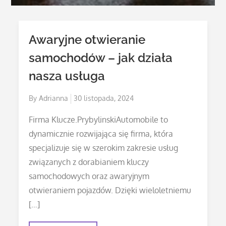
Awaryjne otwieranie
samochodów – jak działa
nasza usługa
Posted
By
Adrianna
30 listopada, 2024
on
Firma Klucze.PrybylinskiAutomobile to
dynamicznie rozwijająca się firma, która
specjalizuje się w szerokim zakresie usług
związanych z dorabianiem kluczy
samochodowych oraz awaryjnym
otwieraniem pojazdów. Dzięki wieloletniemu
[…]