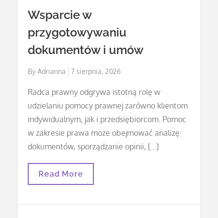
Wsparcie w
przygotowywaniu
dokumentów i umów
Posted
By
Adrianna
7 sierpnia, 2026
on
Radca prawny odgrywa istotną rolę w
udzielaniu pomocy prawnej zarówno klientom
indywidualnym, jak i przedsiębiorcom. Pomoc
w zakresie prawa może obejmować analizę
dokumentów, sporządzanie opinii, […]
Wsparcie
Read More
W
Przygotowywaniu
Dokumentów
I
Umów