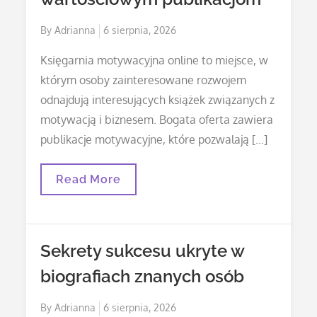
Posted
By
Adrianna
6 sierpnia, 2026
on
Księgarnia motywacyjna online to miejsce, w
którym osoby zainteresowane rozwojem
odnajdują interesujących książek związanych z
motywacją i biznesem. Bogata oferta zawiera
publikacje motywacyjne, które pozwalają […]
Rozwój
Read More
Osobisty
Dzięki
Wartościowym
Publikacjom
Sekrety sukcesu ukryte w
biografiach znanych osób
Posted
By
Adrianna
6 sierpnia, 2026