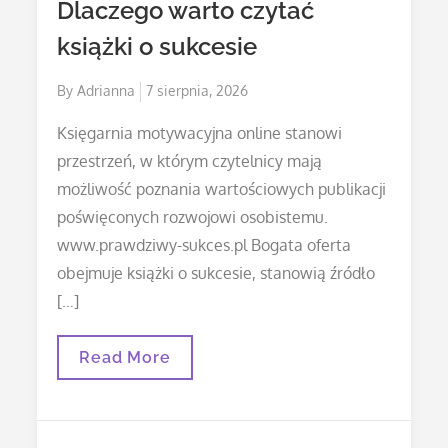
Dlaczego warto czytać
książki o sukcesie
Posted
By
Adrianna
7 sierpnia, 2026
on
Księgarnia motywacyjna online stanowi
przestrzeń, w którym czytelnicy mają
możliwość poznania wartościowych publikacji
poświęconych rozwojowi osobistemu.
www.prawdziwy-sukces.pl Bogata oferta
obejmuje książki o sukcesie, stanowią źródło
[…]
Dlaczego
Read More
Warto
Czytać
Książki
O
Sukcesie