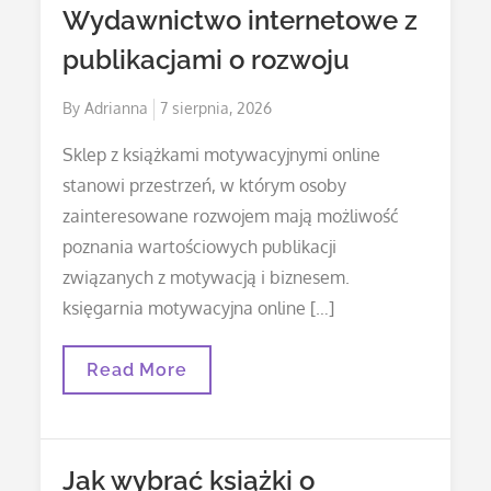
Motywacyjną
Wydawnictwo internetowe z
publikacjami o rozwoju
Posted
By
Adrianna
7 sierpnia, 2026
on
Sklep z książkami motywacyjnymi online
stanowi przestrzeń, w którym osoby
zainteresowane rozwojem mają możliwość
poznania wartościowych publikacji
związanych z motywacją i biznesem.
księgarnia motywacyjna online […]
Wydawnictwo
Read More
Internetowe
Z
Publikacjami
O
Rozwoju
Jak wybrać książki o