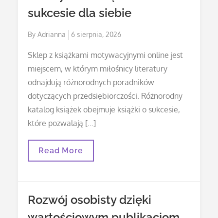
sukcesie dla siebie
Posted
By
Adrianna
6 sierpnia, 2026
on
Sklep z książkami motywacyjnymi online jest
miejscem, w którym miłośnicy literatury
odnajdują różnorodnych poradników
dotyczących przedsiębiorczości. Różnorodny
katalog książek obejmuje książki o sukcesie,
które pozwalają […]
Jak
Read More
Wybrać
Książki
O
Sukcesie
Dla
Rozwój osobisty dzięki
Siebie
wartościowym publikacjom