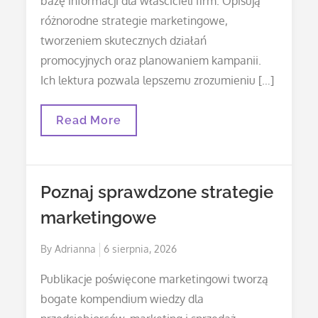
bazę informacji dla właścicieli firm. Opisują
różnorodne strategie marketingowe,
tworzeniem skutecznych działań
promocyjnych oraz planowaniem kampanii.
Ich lektura pozwala lepszemu zrozumieniu […]
Rozwijaj
Read More
Umiejętności
Dzięki
Książkom
O
Sprzedaży
Poznaj sprawdzone strategie
marketingowe
Posted
By
Adrianna
6 sierpnia, 2026
on
Publikacje poświęcone marketingowi tworzą
bogate kompendium wiedzy dla