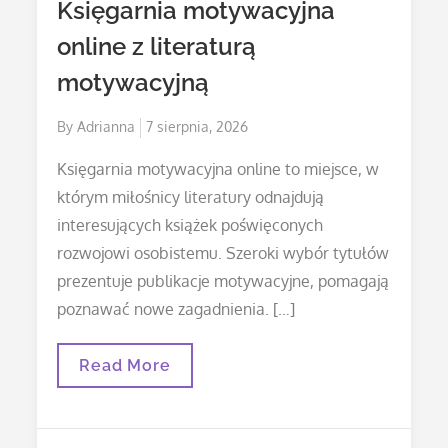
Księgarnia motywacyjna
online z literaturą
motywacyjną
Posted
By
Adrianna
7 sierpnia, 2026
on
Księgarnia motywacyjna online to miejsce, w
którym miłośnicy literatury odnajdują
interesujących książek poświęconych
rozwojowi osobistemu. Szeroki wybór tytułów
prezentuje publikacje motywacyjne, pomagają
poznawać nowe zagadnienia. […]
Księgarnia
Read More
Motywacyjna
Online
Z
Literaturą