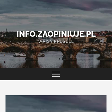
Skip
to
content
INFO.ZAOPINIUJE.PL
WPISY PRESELL