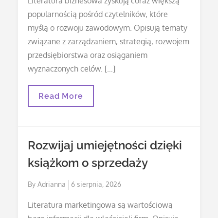
Literatura biznesowa zyskują coraz większą
popularnością pośród czytelników, które
myślą o rozwoju zawodowym. Opisują tematy
związane z zarządzaniem, strategią, rozwojem
przedsiębiorstwa oraz osiąganiem
wyznaczonych celów. […]
Biografie
Read More
Ludzi
Sukcesu,
Które
Inspirują
Do
Rozwijaj umiejętności dzięki
Działania
książkom o sprzedaży
Posted
By
Adrianna
6 sierpnia, 2026
on
Literatura marketingowa są wartościową