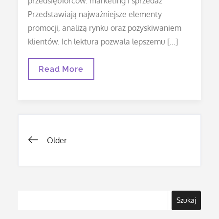
przedsiębiorców. marketing i sprzedaż
Przedstawiają najważniejsze elementy
promocji, analizą rynku oraz pozyskiwaniem
klientów. Ich lektura pozwala lepszemu […]
Poznaj
Read More
Sprawdzone
Strategie
Marketingowe
Nawigacja
Older
po
wpisach
Szukaj