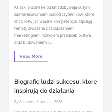
on
Książki o biznesie od lat zdobywają dużym
zainteresowaniem pośród czytelników, które
chcą rozwijać własne kompetencje. Opisują
tematy związane z zarządzaniem,
marketingiem, rozwojem przedsiębiorstwa
oraz budowaniem […]
Sekrety
Read More
Sukcesu
Ukryte
W
Biografiach
Znanych
Biografie ludzi sukcesu, które
Osób
inspirują do działania
Posted
By
Adrianna
6 sierpnia, 2026
on