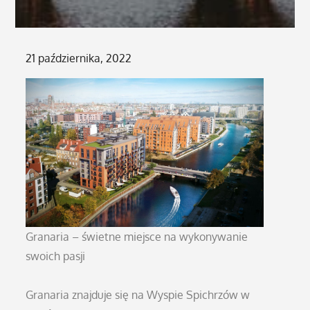
Posted
21 października, 2022
on
Granaria – świetne miejsce na wykonywanie
swoich pasji
Granaria znajduje się na Wyspie Spichrzów w