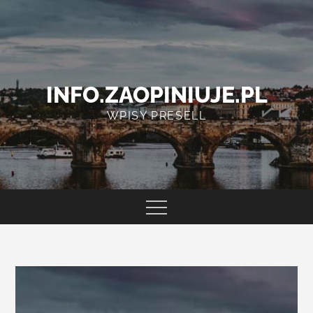
Skip
to
content
INFO.ZAOPINIUJE.PL
WPISY PRESELL