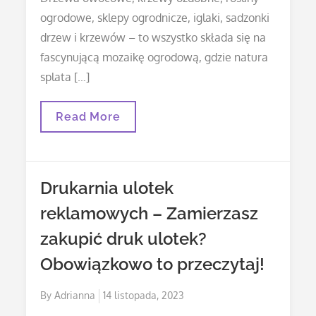
ogrodowe, sklepy ogrodnicze, iglaki, sadzonki
drzew i krzewów – to wszystko składa się na
fascynującą mozaikę ogrodową, gdzie natura
splata […]
Sklep
Read More
Ogrodniczy
–
Iglaki,
Sadzonki
Drzew,
Drukarnia ulotek
Sadzonki
Krzewów
reklamowych – Zamierzasz
zakupić druk ulotek?
Obowiązkowo to przeczytaj!
Posted
By
Adrianna
14 listopada, 2023
on