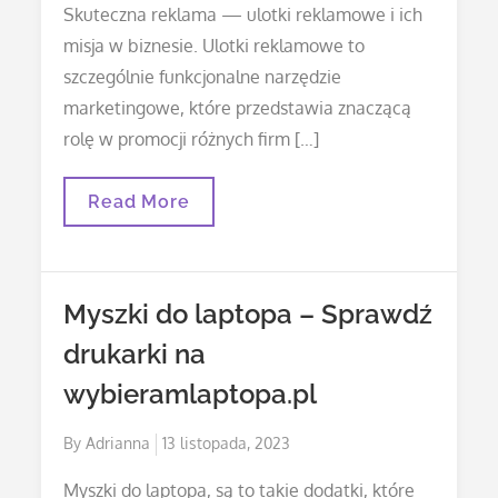
Skuteczna reklama — ulotki reklamowe i ich
misja w biznesie. Ulotki reklamowe to
szczególnie funkcjonalne narzędzie
marketingowe, które przedstawia znaczącą
rolę w promocji różnych firm […]
Drukarnia
Read More
Ulotek
Reklamowych
–
Zamierzasz
Zakupić
Myszki do laptopa – Sprawdź
Druk
Ulotek?
drukarki na
Obowiązkowo
To
wybieramlaptopa.pl
Przeczytaj!
Posted
By
Adrianna
13 listopada, 2023
on
Myszki do laptopa, są to takie dodatki, które