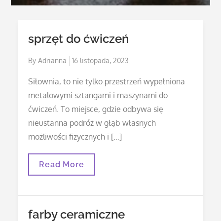
sprzęt do ćwiczeń
Posted
By
Adrianna
16 listopada, 2023
on
Siłownia, to nie tylko przestrzeń wypełniona
metalowymi sztangami i maszynami do
ćwiczeń. To miejsce, gdzie odbywa się
nieustanna podróż w głąb własnych
możliwości fizycznych i […]
Sprzęt
Read More
Do
Ćwiczeń
farby ceramiczne