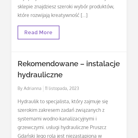
sklepie znajdziesz szeroki wybór produktów,
które rozwijają kreatywność […]
Magiczne
Read More
Światło
Zabawy
W
Sklepie
Zabawkowym!
Rekomendowane – instalacje
hydrauliczne
Posted
By
Adrianna
11 listopada, 2023
on
Hydraulik to specjalista, który zajmuje się
szerokim zakresem zadań związanych z
systemami wodno-kanalizacyjnymi i
grzewczymi. usługi hydrauliczne Pruszcz
Gdański Jego rola jest niezastąpiona w