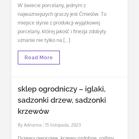
on
W świecie porcelany, jednym z
najważniejszych graczy jest Ćmielów. To
miejsce słynie z produkcji wyjątkowej
porcelany, której jakość i finezja zdobyły
uznanie nie tylko na […]
Porcelana
Read More
Karolina
–
Porcelana
Lubiana
sklep ogrodniczy – iglaki,
sadzonki drzew, sadzonki
krzewów
Posted
By
Adrianna
15 listopada, 2023
on
Drzewa owocowe, krzewy ozdobne, rośliny