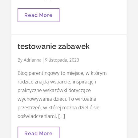
Polecane
Read More
Wyposażenie
Restauracji
testowanie zabawek
Posted
By
Adrianna
9 listopada, 2023
on
Blog parentingowy to miejsce, w którym
rodzice znajdą wsparcie, inspirację i
praktyczne wskazówki dotyczące
wychowywania dzieci. To wirtualna
przestrzeń, w której można dzielić się
doświadczeniami, […]
Testowanie
Read More