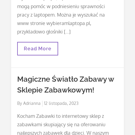
mogą pomóc w podniesieniu sprawności
pracy z laptopem. Można je wyszukać na
www stronie wybieramlaptopa.pl,
przykładowo głośniki […]
Myszki
Read More
Do
Laptopa
–
Sprawdź
Drukarki
Magiczne Światło Zabawy w
Na
Wybieramlaptopa.pl
Sklepie Zabawkowym!
Posted
By
Adrianna
12 listopada, 2023
on
Kocham Zabawki to internetowy sklep z
zabawkami skupiający się na oferowaniu
najlepszych zabawek dla dzieci. W naszym