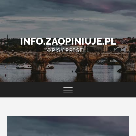
Skip
to
content
INFO.ZAOPINIUJE.PL
WPISY PRESELL