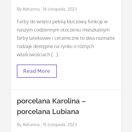
Posted
By
Adrianna
16 listopada, 2023
on
Farby do wnętrz pełnią kluczową funkcję w
naszym codziennym otoczeniu mieszkalnym
farby lateksowe i ceramiczne to dwa rozmaite
rodzaje dostępne na rynku o różnych
właściwościach […]
Farby
Read More
Ceramiczne
porcelana Karolina –
porcelana Lubiana
Posted
By
Adrianna
15 listopada, 2023