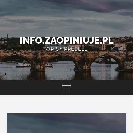
Skip
to
content
INFO.ZAOPINIUJE.PL
WPISY PRESELL