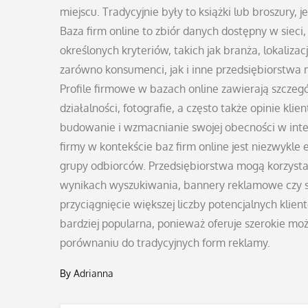
miejscu. Tradycyjnie były to książki lub broszury, j
Baza firm online to zbiór danych dostępny w sieci
określonych kryteriów, takich jak branża, lokaliza
zarówno konsumenci, jak i inne przedsiębiorstwa m
Profile firmowe w bazach online zawierają szczeg
działalności, fotografie, a często także opinie kli
budowanie i wzmacnianie swojej obecności w inter
firmy w kontekście baz firm online jest niezwykl
grupy odbiorców. Przedsiębiorstwa mogą korzystać
wynikach wyszukiwania, bannery reklamowe czy s
przyciągnięcie większej liczby potencjalnych klien
bardziej popularna, ponieważ oferuje szerokie moż
porównaniu do tradycyjnych form reklamy.
By
Adrianna