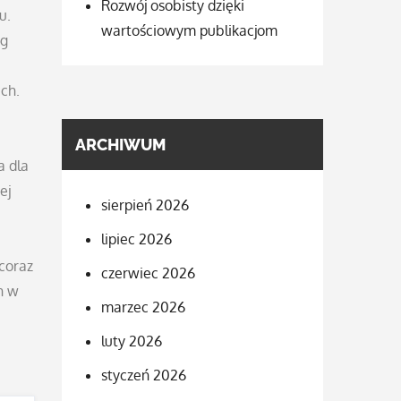
Rozwój osobisty dzięki
u.
wartościowym publikacjom
ug
,
ch.
ARCHIWUM
a dla
ej
sierpień 2026
lipiec 2026
 coraz
czerwiec 2026
h w
marzec 2026
luty 2026
styczeń 2026