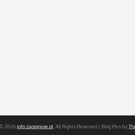
 © 2026
info.zaopiniuje.pl
. All Rights Reserved | Blog Plus by
Th