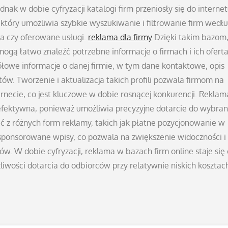
ednak w dobie cyfryzacji katalogi firm przeniosły się do internet
, który umożliwia szybkie wyszukiwanie i filtrowanie firm wedł
cja czy oferowane usługi.
reklama dla firmy
Dzięki takim bazom
ogą łatwo znaleźć potrzebne informacje o firmach i ich oferta
ółowe informacje o danej firmie, w tym dane kontaktowe, opis
entów. Tworzenie i aktualizacja takich profili pozwala firmom na
necie, co jest kluczowe w dobie rosnącej konkurencji. Reklam
e efektywna, ponieważ umożliwia precyzyjne dotarcie do wybran
 z różnych form reklamy, takich jak płatne pozycjonowanie w
ponsorowane wpisy, co pozwala na zwiększenie widoczności i
tów. W dobie cyfryzacji, reklama w bazach firm online staje się
liwości dotarcia do odbiorców przy relatywnie niskich kosztac