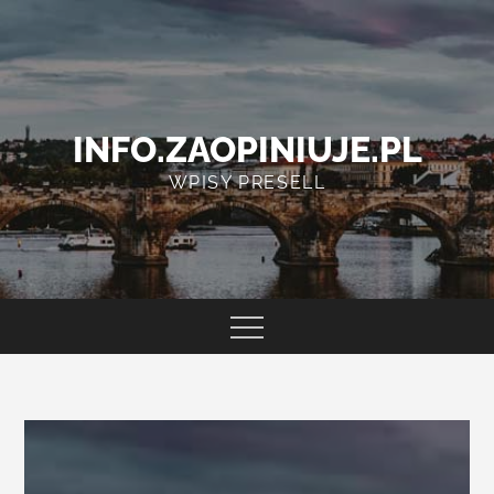
Skip
to
content
INFO.ZAOPINIUJE.PL
WPISY PRESELL