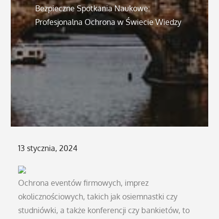
Bezpieczne Spotkania Naukowe:
Profesjonalna Ochrona w Świecie Wiedzy
Posted
13 stycznia, 2024
on
Ochrona eventów firmowych, imprez
okolicznościowych, takich jak osiemnastki czy
studniówki, a także konferencji czy bankietów, to