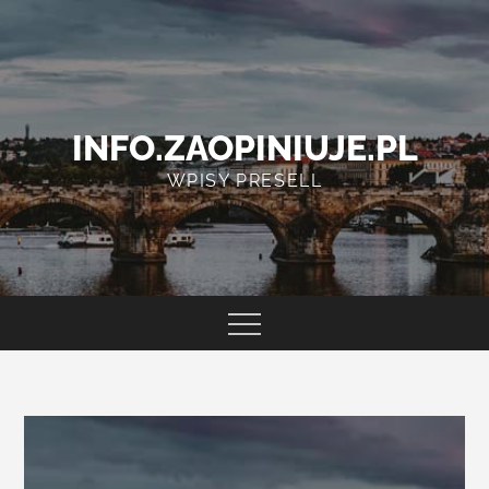
Skip
to
content
INFO.ZAOPINIUJE.PL
WPISY PRESELL