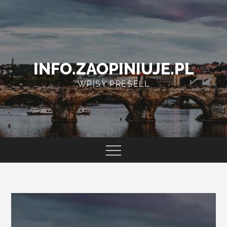
Skip
to
content
INFO.ZAOPINIUJE.PL
WPISY PRESELL