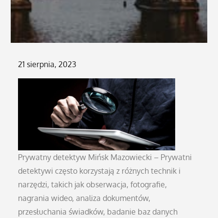
Posted
21 sierpnia, 2023
on
Prywatny detektyw Mińsk Mazowiecki – Prywatni
detektywi często korzystają z różnych technik i
narzędzi, takich jak obserwacja, fotografie,
nagrania wideo, analiza dokumentów,
przesłuchania świadków, badanie baz danych