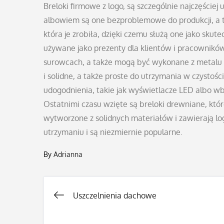
Breloki firmowe z logo, są szczególnie najczęści
albowiem są one bezproblemowe do produkcji, a te
która je zrobiła, dzięki czemu służą one jako skut
używane jako prezenty dla klientów i pracowników
surowcach, a także mogą być wykonane z metalu a
i solidne, a także proste do utrzymania w czysto
udogodnienia, takie jak wyświetlacze LED albo w
Ostatnimi czasu wzięte są breloki drewniane, któr
wytworzone z solidnych materiałów i zawierają lo
utrzymaniu i są niezmiernie popularne.
By
Adrianna
Uszczelnienia dachowe
Nawigacja