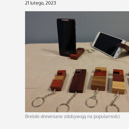
Posted
21 lutego, 2023
on
Breloki drewniane zdobywają na popularności