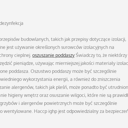
dezynfekcja
zepisów budowlanych, takich jak przepisy dotyczące izolacji,
dne jest używanie określonych surowców izolacyjnych na
chrony cieplnej.
oszuszanie poddaszy
Świadczy to, że niektórzy
dzić pieniądze, używając mierniejszej jakości materiały izolac
one poddasza. Oszustwo poddaszy może być szczególnie
edniego wykorzystania energii, a również do zniszczenia
zanie alergenów, takich jak pleśń, może ponadto być utrudnio
ie higieny wnętrz oraz osuszanie wilgoci, które nie są prawi
i grzybów i alergenów powietrznych może być szczególnie
io wentylowane. Haccp ighp jest odpowiedzialny za bezpiecze