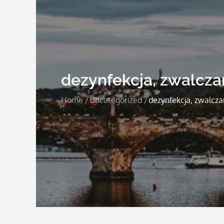
dezynfekcja, zwalcza
Home
Uncategorized
dezynfekcja, zwalcza