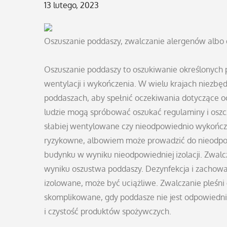
Posted
13 lutego, 2023
on
Oszuszanie poddaszy, zwalczanie alergenów albo 
Oszuszanie poddaszy to oszukiwanie określonych pr
wentylacji i wykończenia. W wielu krajach niezbę
poddaszach, aby spełnić oczekiwania dotyczące o
ludzie mogą spróbować oszukać regulaminy i oszczę
słabiej wentylowane czy nieodpowiednio wykończ
ryzykowne, albowiem może prowadzić do nieodpowi
budynku w wyniku nieodpowiedniej izolacji. Zwalc
wyniku oszustwa poddaszy. Dezynfekcja i zachowan
izolowane, może być uciążliwe. Zwalczanie pleśn
skomplikowane, gdy poddasze nie jest odpowiedn
i czystość produktów spożywczych.