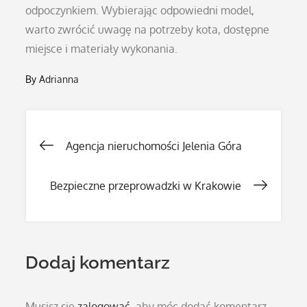
odpoczynkiem. Wybierając odpowiedni model,
warto zwrócić uwagę na potrzeby kota, dostępne
miejsce i materiały wykonania.
By
Adrianna
Nawigacja
Agencja nieruchomości Jelenia Góra
wpisu
Bezpieczne przeprowadzki w Krakowie
Dodaj komentarz
Musisz się
zalogować
, aby móc dodać komentarz.