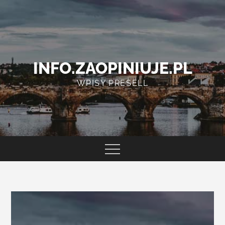
Skip
to
content
INFO.ZAOPINIUJE.PL
WPISY PRESELL