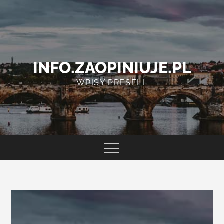
Skip
to
content
INFO.ZAOPINIUJE.PL
WPISY PRESELL