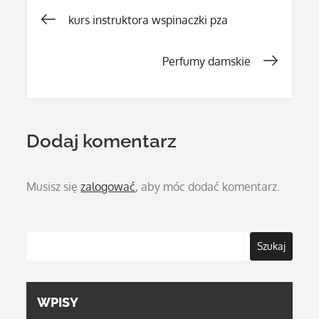
Nawigacja
kurs instruktora wspinaczki pza
wpisu
Perfumy damskie
Dodaj komentarz
Musisz się
zalogować
, aby móc dodać komentarz.
Szukaj
WPISY