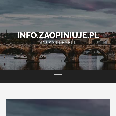
Skip
to
content
INFO.ZAOPINIUJE.PL
WPISY PRESELL