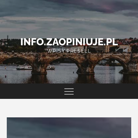
Skip
to
content
INFO.ZAOPINIUJE.PL
WPISY PRESELL