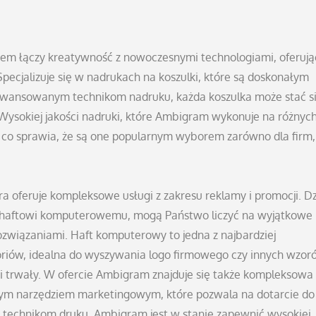
em łączy kreatywność z nowoczesnymi technologiami, oferują
Specjalizuje się w nadrukach na koszulki, które są doskonałym
aawansowanym technikom nadruku, każda koszulka może stać s
. Wysokiej jakości nadruki, które Ambigram wykonuje na różnyc
, co sprawia, że są one popularnym wyborem zarówno dla firm, 
 oferuje kompleksowe usługi z zakresu reklamy i promocji. Dz
 haftowi komputerowemu, mogą Państwo liczyć na wyjątkowe
rozwiązaniami. Haft komputerowy to jedna z najbardziej
soriów, idealna do wyszywania logo firmowego czy innych wzor
i trwały. W ofercie Ambigram znajduje się także kompleksowa
wnym narzędziem marketingowym, które pozwala na dotarcie do
 technikom druku, Ambigram jest w stanie zapewnić wysokiej