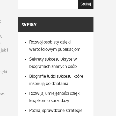
Szukaj
c
WPISY
ię
Rozwój osobisty dzięki
h
wartościowym publikacjom
jak i
Sekrety sukcesu ukryte w
biografiach znanych osób
ięki
Biografie ludzi sukcesu, które
inspirują do działania
Rozwijaj umiejętności dzięki
ów,
książkom o sprzedaży
Poznaj sprawdzone strategie