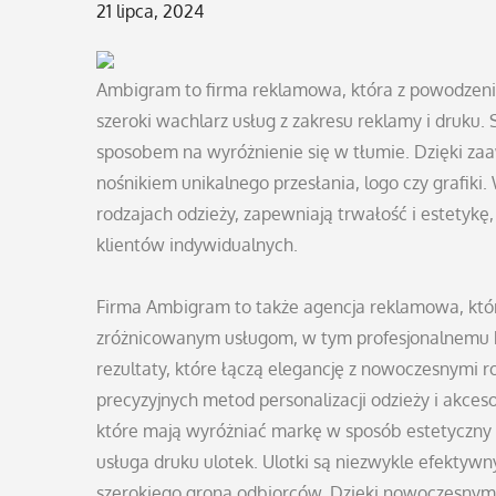
Posted
21 lipca, 2024
on
Ambigram to firma reklamowa, która z powodzeni
szeroki wachlarz usług z zakresu reklamy i druku. 
sposobem na wyróżnienie się w tłumie. Dzięki z
nośnikiem unikalnego przesłania, logo czy grafiki
rodzajach odzieży, zapewniają trwałość i estetykę
klientów indywidualnych.
Firma Ambigram to także agencja reklamowa, która
zróżnicowanym usługom, w tym profesjonalnemu
rezultaty, które łączą elegancję z nowoczesnymi 
precyzyjnych metod personalizacji odzieży i akce
które mają wyróżniać markę w sposób estetyczny 
usługa druku ulotek. Ulotki są niezwykle efekty
szerokiego grona odbiorców. Dzięki nowoczesnym