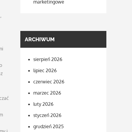
marketingowe
,
ARCHIWUM
mi
sierpień 2026
o
lipiec 2026
az
czerwiec 2026
marzec 2026
czać
luty 2026
im
styczeń 2026
grudzień 2025
my i