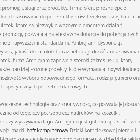
ie promują usługi oraz produkty. Firma oferuje różne opcje
lne dopasowanie do potrzeb klientów. Dzięki własnej hafciarni
u ulotek, które są niezwykle ważnym elementem działań
ie promocji, pozwalają na efektywne dotarcie do potencjalnych
godne z najwyższymi standardami. Ambigram, dysponując
soką jakość druku ulotek oraz pełną zgodność z oczekiwania
ulotek, firma Ambigram zapewnia szeroki zakres usług, który
także bardziej złożone projekty, które wymagają indywidualneg
 możliwość wyboru odpowiedniego formatu, rodzaju papieru or
do specyficznych potrzeb reklamowych.
oczesne technologie oraz kreatywność, co pozwala jej dostar
żnie od tego, czy potrzebujesz nadruków na koszulki,
tek czy wyszywania logo, Ambigram jest gotowa sprostać Two
ojej marki.
haft komputerowy
Dzięki kompleksowej ofercie i
bigram staje się niezastąpionym partnerem w dziedzinie rekla