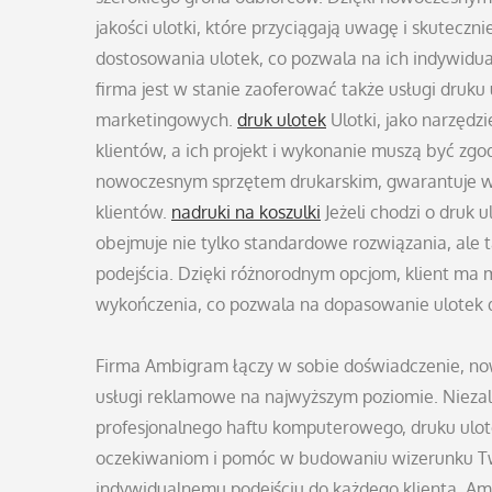
jakości ulotki, które przyciągają uwagę i skuteczn
dostosowania ulotek, co pozwala na ich indywidua
firma jest w stanie zaoferować także usługi druk
marketingowych.
druk ulotek
Ulotki, jako narzędz
klientów, a ich projekt i wykonanie muszą być z
nowoczesnym sprzętem drukarskim, gwarantuje wy
klientów.
nadruki na koszulki
Jeżeli chodzi o druk 
obejmuje nie tylko standardowe rozwiązania, ale 
podejścia. Dzięki różnorodnym opcjom, klient ma
wykończenia, co pozwala na dopasowanie ulotek 
Firma Ambigram łączy w sobie doświadczenie, now
usługi reklamowe na najwyższym poziomie. Niezale
profesjonalnego haftu komputerowego, druku ulo
oczekiwaniom i pomóc w budowaniu wizerunku Tw
indywidualnemu podejściu do każdego klienta, Am