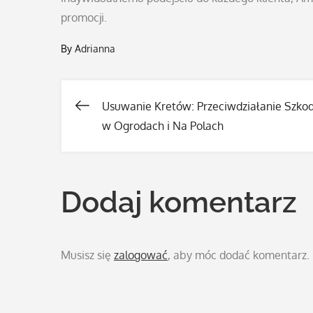
promocji.
By
Adrianna
Usuwanie Kretów: Przeciwdziałanie Szk
Nawigacja
w Ogrodach i Na Polach
wpisu
Dodaj komentarz
Musisz się
zalogować
, aby móc dodać komentarz.