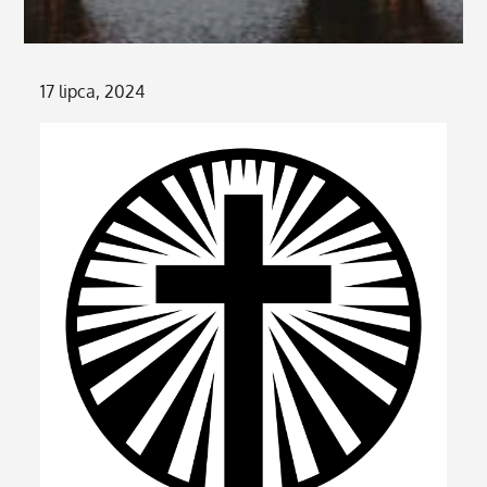
Posted
17 lipca, 2024
on