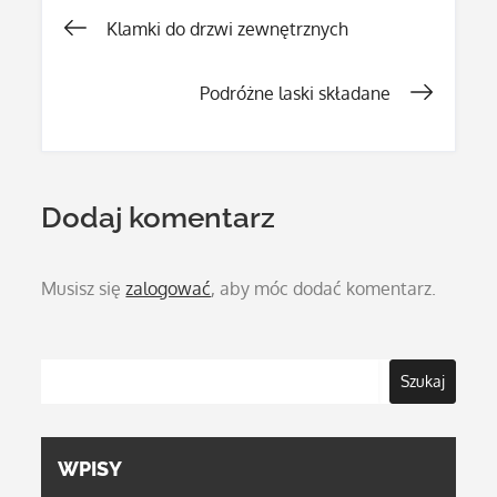
Nawigacja
Klamki do drzwi zewnętrznych
wpisu
Podróżne laski składane
Dodaj komentarz
Musisz się
zalogować
, aby móc dodać komentarz.
Szukaj
WPISY