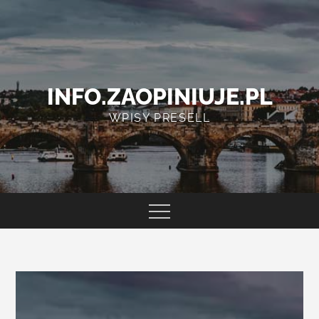
Skip
to
content
INFO.ZAOPINIUJE.PL
WPISY PRESELL