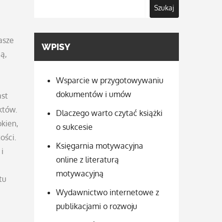
Szukaj
asze
WPISY
ą,
Wsparcie w przygotowywaniu
dokumentów i umów
ast
któw.
Dlaczego warto czytać książki
kien,
o sukcesie
ości.
Księgarnia motywacyjna
i
online z literaturą
motywacyjną
tu
Wydawnictwo internetowe z
publikacjami o rozwoju