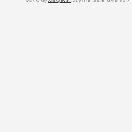
Musisz się
zalogować
, aby móc dodać komentarz.