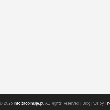
 © 2026
info.zaopiniuje.pl
. All Rights Reserved | Blog Plus by
Th