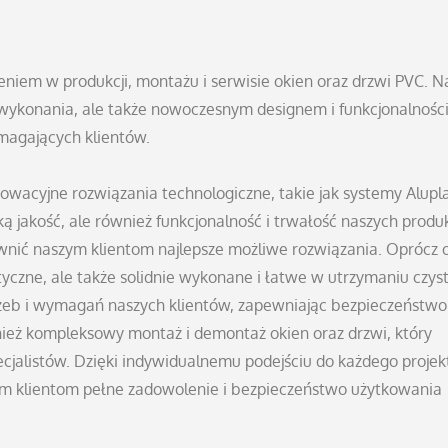
niem w produkcji, montażu i serwisie okien oraz drzwi PVC. N
ą wykonania, ale także nowoczesnym designem i funkcjonalności
magających klientów.
owacyjne rozwiązania technologiczne, takie jak systemy Alupl
ką jakość, ale również funkcjonalność i trwałość naszych produ
wnić naszym klientom najlepsze możliwe rozwiązania. Oprócz o
tyczne, ale także solidnie wykonane i łatwe w utrzymaniu czyst
zeb i wymagań naszych klientów, zapewniając bezpieczeństwo 
ież kompleksowy montaż i demontaż okien oraz drzwi, który
ecjalistów. Dzięki indywidualnemu podejściu do każdego projek
m klientom pełne zadowolenie i bezpieczeństwo użytkowania