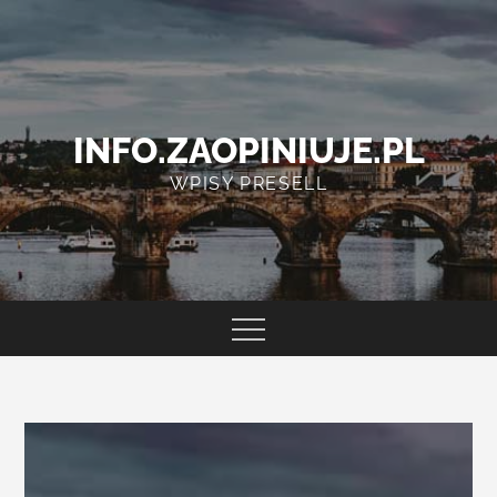
Skip
to
content
INFO.ZAOPINIUJE.PL
WPISY PRESELL