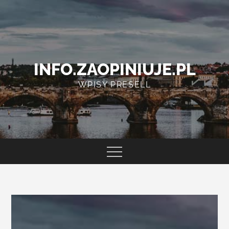
Skip
to
content
INFO.ZAOPINIUJE.PL
WPISY PRESELL