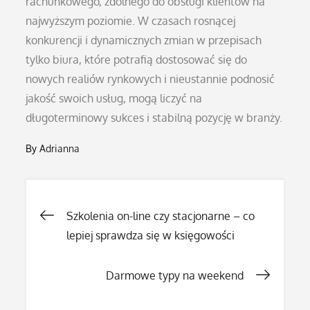
rachunkowego, zdolnego do obsługi klientów na
najwyższym poziomie. W czasach rosnącej
konkurencji i dynamicznych zmian w przepisach
tylko biura, które potrafią dostosować się do
nowych realiów rynkowych i nieustannie podnosić
jakość swoich usług, mogą liczyć na
długoterminowy sukces i stabilną pozycję w branży.
By
Adrianna
Nawigacja
Szkolenia on-line czy stacjonarne – co
lepiej sprawdza się w księgowości
wpisu
Darmowe typy na weekend