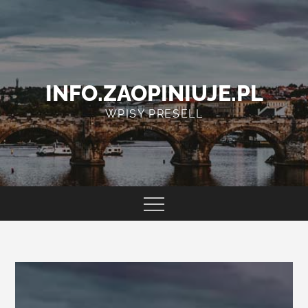
Skip
to
content
INFO.ZAOPINIUJE.PL
WPISY PRESELL