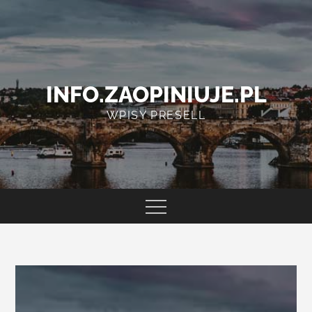
Skip
to
content
INFO.ZAOPINIUJE.PL
WPISY PRESELL