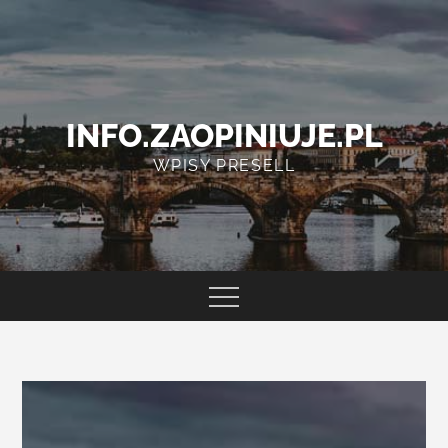
Skip
to
content
INFO.ZAOPINIUJE.PL
WPISY PRESELL