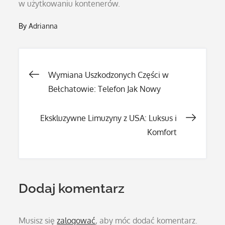
w użytkowaniu kontenerów.
By
Adrianna
Nawigacja
Wymiana Uszkodzonych Części w
Bełchatowie: Telefon Jak Nowy
wpisu
Ekskluzywne Limuzyny z USA: Luksus i
Komfort
Dodaj komentarz
Musisz się
zalogować
, aby móc dodać komentarz.