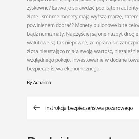
zyskowne? Łatwo je sprawdzić pod kątem autentycz
złote i srebrne monety mają wyższą marżę, zatem m
powinienem dobrać? Monety bulionowe bite celow
bądź numizmaty. Najczęściej są one nazbyt drogie.
walutowe są tak niepewne, że opłaca się zabezpie
złota nieustająco miała swoją wartość, niezależnie 
względnego pokoju. Inwestowanie w dodane tow
bezpieczeństwa ekonomicznego.
By
Adrianna
instrukcja bezpieczeństwa pożarowego
Nawigacja
wpisu