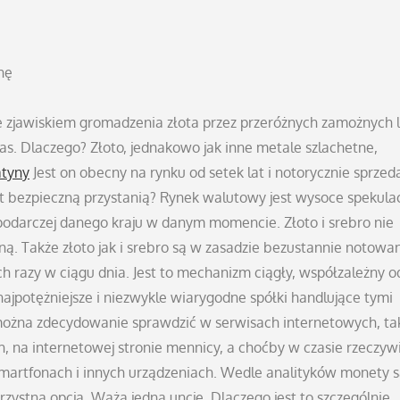
nę
ze zjawiskiem gromadzenia złota przez przeróżnych zamożnych l
as. Dlaczego? Złoto, jednakowo jak inne metale szlachetne,
atyny
Jest on obecny na rynku od setek lat i notorycznie sprze
est bezpieczną przystanią? Rynek walutowy jest wysoce spekula
podarczej danego kraju w danym momencie. Złoto i srebro nie
alną. Także złoto jak i srebro są w zasadzie bezustannie notowa
h razy w ciągu dnia. Jest to mechanizm ciągły, współzależny o
najpotężniejsze i niezwykle wiarygodne spółki handlujące tymi
ożna zdecydowanie sprawdzić w serwisach internetowych, ta
, na internetowej stronie mennicy, a choćby w czasie rzeczyw
 smartfonach i innych urządzeniach. Wedle analityków monety 
orzystną opcją. Ważą jedną uncję. Dlaczego jest to szczególnie