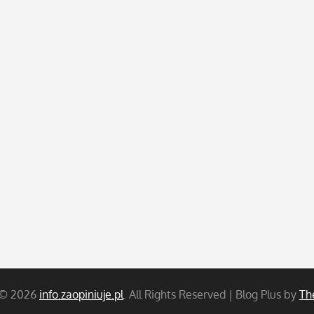
 © 2026
info.zaopiniuje.pl
. All Rights Reserved | Blog Plus by
Th