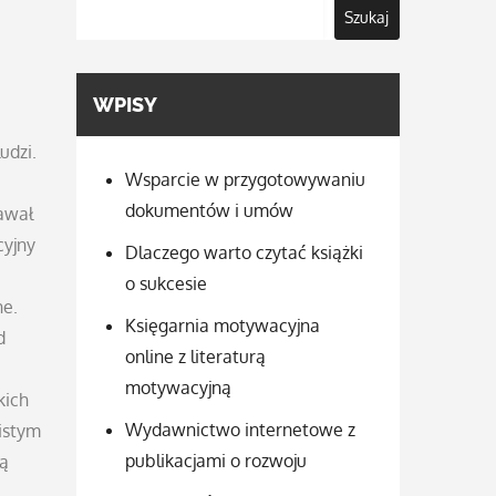
Szukaj
WPISY
udzi.
Wsparcie w przygotowywaniu
dokumentów i umów
dawał
cyjny
Dlaczego warto czytać książki
o sukcesie
ne.
Księgarnia motywacyjna
d
online z literaturą
motywacyjną
kich
Wydawnictwo internetowe z
istym
publikacjami o rozwoju
są