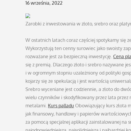
Posted
16 września, 2022
on
Zarobki z inwestowania w złoto, srebro oraz platy
W ostatnich latach coraz częściej spotykamy się 
Wykorzystują ten cenny surowiec jako swoisty zap
rozważane jest za bezpieczną inwestycję.
Cena pl
się z premią. Dlaczego złoto i srebro nazywane j
i w ogromnym stopniu uzależniony od polityki gos
kojarzy się ze spekulacją i jest wartością uniwers
Srebro wyceniane jest codziennie, a złoto do dwóc
wielu czynników i skodyfikowany przez lata przez 
metalami.
Kurs palladu
Obowiązujący kurs złota m
jak finansowy, handlowy i papierów wartościowych
za pomocą specjalnej aplikacji zainstalowanej na
najodpowiedniejszą, najsolidniejszą i najbardziej k