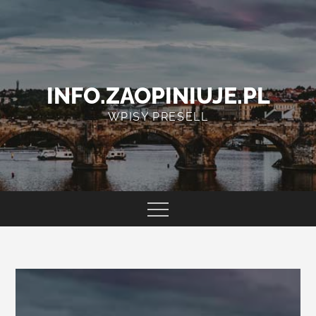
Skip
to
content
INFO.ZAOPINIUJE.PL
WPISY PRESELL