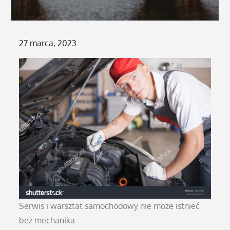
Posted
27 marca, 2023
on
Serwis i warsztat samochodowy nie może istnieć
bez mechanika