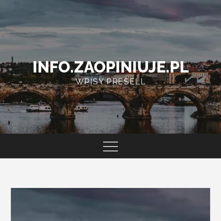
Skip
to
content
INFO.ZAOPINIUJE.PL
WPISY PRESELL