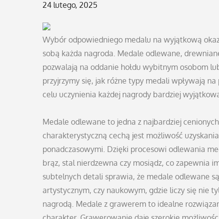
Posted
24 lutego, 2025
on
Wybór odpowiedniego medalu na wyjątkową okazję t
sobą każda nagroda. Medale odlewane, drewniane
pozwalają na oddanie hołdu wybitnym osobom lub
przyjrzymy się, jak różne typy medali wpływają na
celu uczynienia każdej nagrody bardziej wyjątkow
Medale odlewane to jedna z najbardziej cenionych
charakterystyczną cechą jest możliwość uzyskania w
ponadczasowymi. Dzięki procesowi odlewania med
brąz, stal nierdzewna czy mosiądz, co zapewnia im
subtelnych detali sprawia, że medale odlewane s
artystycznym, czy naukowym, gdzie liczy się nie t
nagrodą. Medale z grawerem to idealne rozwiązani
charakter. Grawerowanie daje szerokie możliwości 