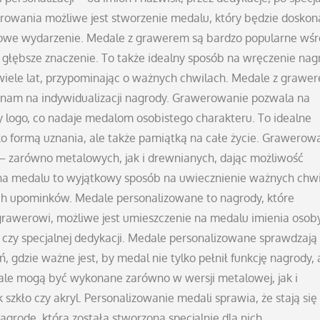
awerowania możliwe jest stworzenie medalu, który będzie dosko
owe wydarzenie. Medale z grawerem są bardzo popularne wś
ą głębsze znaczenie. To także idealny sposób na wręczenie nag
wiele lat, przypominając o ważnych chwilach. Medale z grawe
ży nam na indywidualizacji nagrody. Grawerowanie pozwala na
 logo, co nadaje medalom osobistego charakteru. To idealne
lko formą uznania, ale także pamiątką na całe życie. Grawerow
– zarówno metalowych, jak i drewnianych, dając możliwość
r na medalu to wyjątkowy sposób na uwiecznienie ważnych chwi
ch upominków. Medale personalizowane to nagrody, które
grawerowi, możliwe jest umieszczenie na medalu imienia osoby
 czy specjalnej dedykacji. Medale personalizowane sprawdzają 
 gdzie ważne jest, by medal nie tylko pełnił funkcję nagrody, 
ale mogą być wykonane zarówno w wersji metalowej, jak i
k szkło czy akryl. Personalizowanie medali sprawia, że stają się
agrodę, która została stworzona specjalnie dla nich.