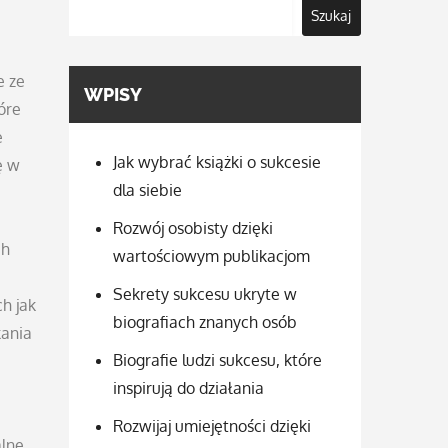
Szukaj
e ze
WPISY
óre
e
Jak wybrać książki o sukcesie
ę w
dla siebie
Rozwój osobisty dzięki
ch
wartościowym publikacjom
Sekrety sukcesu ukryte w
h jak
biografiach znanych osób
kania
Biografie ludzi sukcesu, które
inspirują do działania
Rozwijaj umiejętności dzięki
alne