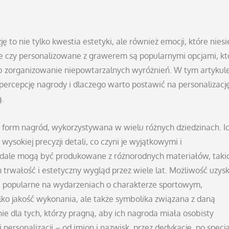
o nie tylko kwestia estetyki, ale również emocji, które niesi
 czy personalizowane z grawerem są popularnymi opcjami, kt
 zorganizowanie niepowtarzalnych wyróżnień. W tym artykul
 percepcję nagrody i dlaczego warto postawić na personalizacj
ą.
 form nagród, wykorzystywana w wielu różnych dziedzinach. I
ysokiej precyzji detali, co czyni je wyjątkowymi i
ale mogą być produkowane z różnorodnych materiałów, takic
 trwałość i estetyczny wygląd przez wiele lat. Możliwość uzys
ą popularne na wydarzeniach o charakterze sportowym,
ylko jakość wykonania, ale także symbolika związana z daną
e dla tych, którzy pragną, aby ich nagroda miała osobisty
personalizacji – od imion i nazwisk, przez dedykacje, po specj