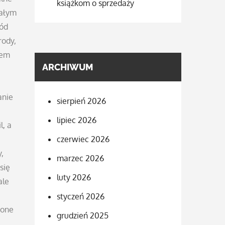
książkom o sprzedaży
nałym
ród
rody,
rem
ARCHIWUM
anie
sierpień 2026
lipiec 2026
l, a
czerwiec 2026
,
marzec 2026
się
luty 2026
ale
styczeń 2026
 one
grudzień 2025