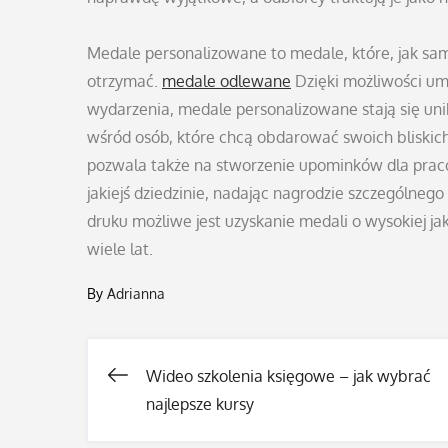
Medale personalizowane to medale, które, jak sa
otrzymać.
medale odlewane
Dzięki możliwości umi
wydarzenia, medale personalizowane stają się un
wśród osób, które chcą obdarować swoich bliskic
pozwala także na stworzenie upominków dla praco
jakiejś dziedzinie, nadając nagrodzie szczególne
druku możliwe jest uzyskanie medali o wysokiej j
wiele lat.
By
Adrianna
Wideo szkolenia księgowe – jak wybrać
Nawigacja
najlepsze kursy