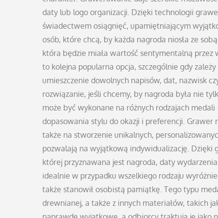
daty lub logo organizacji. Dzięki technologii gr
świadectwem osiągnięć, upamiętniającym wyjątk
osób, które chcą, by każda nagroda niosła ze sob
która będzie miała wartość sentymentalną przez 
to kolejna popularna opcja, szczególnie gdy zale
umieszczenie dowolnych napisów, dat, nazwisk czy
rozwiązanie, jeśli chcemy, by nagroda była nie ty
może być wykonane na różnych rodzajach medali 
dopasowania stylu do okazji i preferencji. Grawe
także na stworzenie unikalnych, personalizowany
pozwalają na wyjątkową indywidualizację. Dzięki 
której przyznawana jest nagroda, daty wydarzenia
idealnie w przypadku wszelkiego rodzaju wyróżnień,
także stanowił osobistą pamiątkę. Tego typu med
drewnianej, a także z innych materiałów, takich ja
naprawdę wyjątkowe, a odbiorcy traktują je jako n