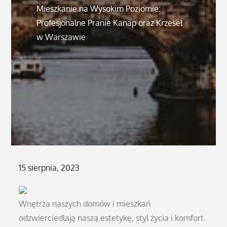
Mieszkanie na Wysokim Poziomie:
Profesjonalne Pranie Kanap oraz Krzeseł
w Warszawie
Posted
15 sierpnia, 2023
on
Wnętrza naszych domów i mieszkań
odzwierciedlają naszą estetykę, styl życia i komfort.