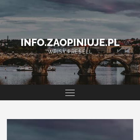
Skip
to
content
INFO.ZAOPINIUJE.PL
WPISY PRESELL