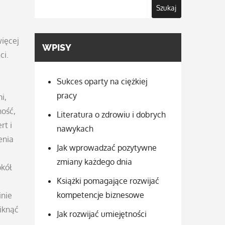
Szukaj
więcej
WPISY
ci.
Sukces oparty na ciężkiej
pracy
i,
ność,
Literatura o zdrowiu i dobrych
rt i
nawykach
enia
Jak wprowadzać pozytywne
zmiany każdego dnia
kół
Książki pomagające rozwijać
kompetencje biznesowe
inie
iknąć
Jak rozwijać umiejętności