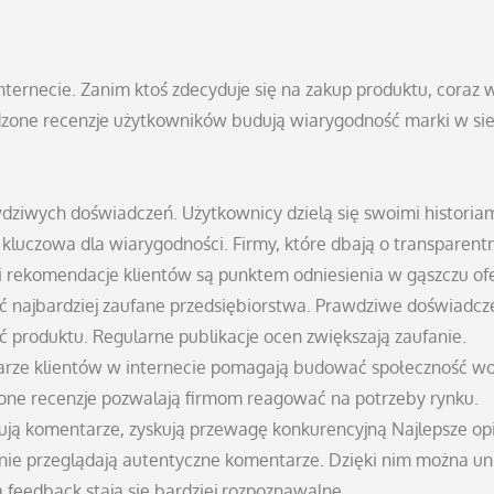
nternecie. Zanim ktoś zdecyduje się na zakup produktu, coraz 
zone recenzje użytkowników budują wiarygodność marki w sie
ziwych doświadczeń. Użytkownicy dzielą się swoimi historiam
st kluczowa dla wiarygodności. Firmy, które dbają o transparent
i rekomendacje klientów są punktem odniesienia w gąszczu ofe
źć najbardziej zaufane przedsiębiorstwa. Prawdziwe doświadcz
 produktu. Regularne publikacje ocen zwiększają zaufanie.
ze klientów w internecie pomagają budować społeczność wo
one recenzje pozwalają firmom reagować na potrzeby rynku.
zują komentarze, zyskują przewagę konkurencyjną Najlepsze op
rnie przeglądają autentyczne komentarze. Dzięki nim można un
feedback stają się bardziej rozpoznawalne.