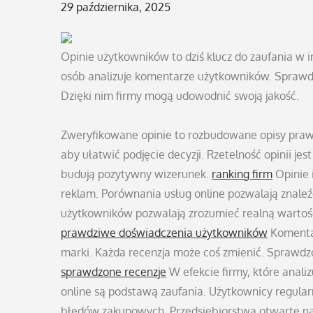
Posted
29 października, 2025
on
Opinie użytkowników to dziś klucz do zaufania w i
osób analizuje komentarze użytkowników. Sprawd
Dzięki nim firmy mogą udowodnić swoją jakość.
Zweryfikowane opinie to rozbudowane opisy prawd
aby ułatwić podjęcie decyzji. Rzetelność opinii je
budują pozytywny wizerunek.
ranking firm
Opinie 
reklam. Porównania usług online pozwalają znale
użytkowników pozwalają zrozumieć realną wartość
prawdziwe doświadczenia użytkowników
Komentar
marki. Każda recenzja może coś zmienić. Sprawdz
sprawdzone recenzje
W efekcie firmy, które anali
online są podstawą zaufania. Użytkownicy regula
błędów zakupowych. Przedsiębiorstwa otwarte na 