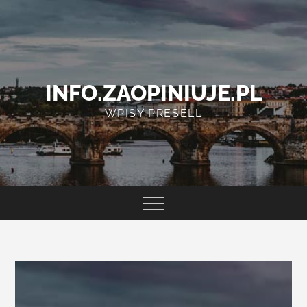
Skip
to
content
INFO.ZAOPINIUJE.PL
WPISY PRESELL