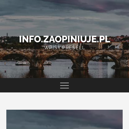
Skip
to
content
INFO.ZAOPINIUJE.PL
WPISY PRESELL