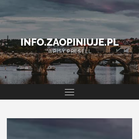
Skip
to
content
INFO.ZAOPINIUJE.PL
WPISY PRESELL