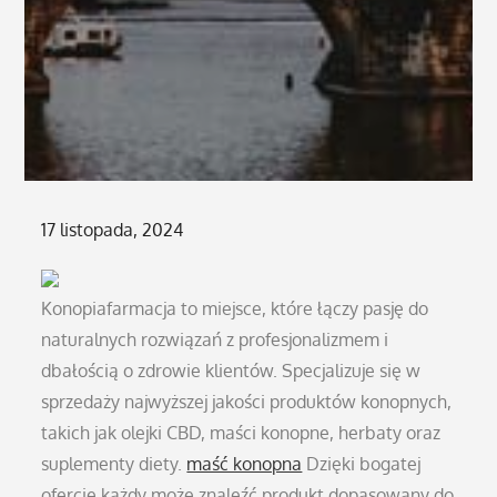
Posted
17 listopada, 2024
on
Konopiafarmacja to miejsce, które łączy pasję do
naturalnych rozwiązań z profesjonalizmem i
dbałością o zdrowie klientów. Specjalizuje się w
sprzedaży najwyższej jakości produktów konopnych,
takich jak olejki CBD, maści konopne, herbaty oraz
suplementy diety.
maść konopna
Dzięki bogatej
ofercie każdy może znaleźć produkt dopasowany do