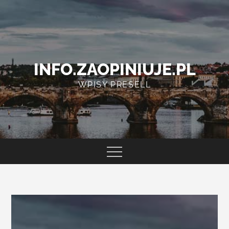
Skip
to
content
INFO.ZAOPINIUJE.PL
WPISY PRESELL