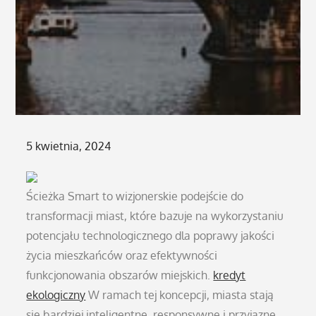
Posted
5 kwietnia, 2024
on
Ścieżka Smart to wizjonerskie podejście do
transformacji miast, które bazuje na wykorzystaniu
potencjału technologicznego dla poprawy jakości
życia mieszkańców oraz efektywności
funkcjonowania obszarów miejskich.
kredyt
ekologiczny
W ramach tej koncepcji, miasta stają
się bardziej inteligentne, responsywne i przyjazne