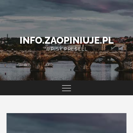
Skip
to
content
INFO.ZAOPINIUJE.PL
WPISY PRESELL