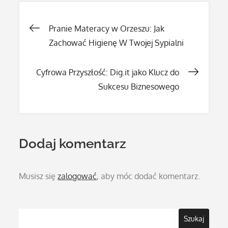
Nawigacja
Pranie Materacy w Orzeszu: Jak
Zachować Higienę W Twojej Sypialni
wpisu
Cyfrowa Przyszłość: Dig.it jako Klucz do
Sukcesu Biznesowego
Dodaj komentarz
Musisz się
zalogować
, aby móc dodać komentarz.
Szukaj